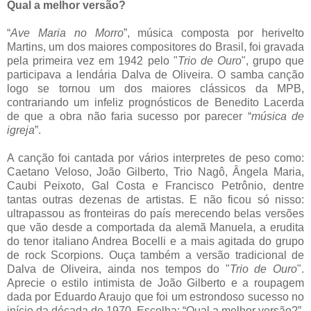
Qual a melhor versão?
“
Ave Maria no Morro
”, música composta por herivelto
Martins, um dos maiores compositores do Brasil, foi gravada
pela primeira vez em 1942 pelo "
Trio de Ouro
", grupo que
participava a lendária Dalva de Oliveira. O samba canção
logo se tornou um dos maiores clássicos da MPB,
contrariando um infeliz prognósticos de Benedito Lacerda
de que a obra não faria sucesso por parecer “
música de
igreja
”.
A canção foi cantada por vários interpretes de peso como:
Caetano Veloso, João Gilberto, Trio Nagô, Ângela Maria,
Caubi Peixoto, Gal Costa e Francisco Petrônio, dentre
tantas outras dezenas de artistas. E não ficou só nisso:
ultrapassou as fronteiras do país merecendo belas versões
que vão desde a comportada da alemã Manuela, a erudita
do tenor italiano Andrea Bocelli e a mais agitada do grupo
de rock Scorpions. Ouça também a versão tradicional de
Dalva de Oliveira, ainda nos tempos do "
Trio de Ouro
".
Aprecie o estilo intimista de João Gilberto e a roupagem
dada por Eduardo Araujo que foi um estrondoso sucesso no
início da década de 1970. Escolha: “Qual a melhor versão?”.