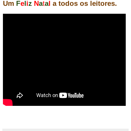
Um
F
e
l
i
z
N
a
t
a
l
a todos os leitores.