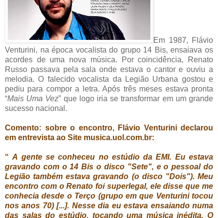
Em 1987, Flávio
Venturini, na época vocalista do grupo 14 Bis, ensaiava os
acordes de uma nova música. Por coincidência, Renato
Russo passava pela sala onde estava o cantor e ouviu a
melodia. O falecido vocalista da Legião Urbana gostou e
pediu para compor a letra. Após três meses estava pronta
“
Mais Uma Vez
” que logo iria se transformar em um grande
sucesso nacional.
Comento: sobre o encontro, Flávio Venturini declarou
em entrevista ao Site musica.uol.com.br:
“
A gente se conheceu no estúdio da EMI. Eu estava
gravando com o 14 Bis o disco "Sete", e o pessoal do
Legião também estava gravando (o disco "Dois"). Meu
encontro com o Renato foi superlegal, ele disse que me
conhecia desde o Terço (grupo em que Venturini tocou
nos anos 70) [...]. Nesse dia eu estava ensaiando numa
das salas do estúdio, tocando uma música inédita. O