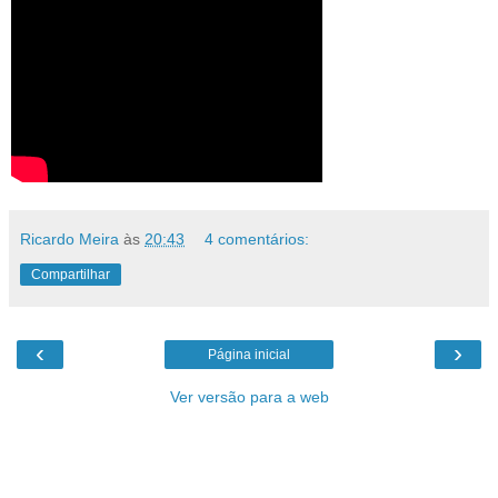
Ricardo Meira
às
20:43
4 comentários:
Compartilhar
‹
›
Página inicial
Ver versão para a web