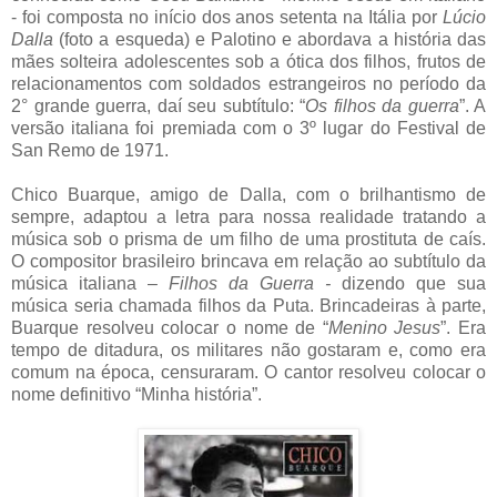
- foi composta no início dos anos setenta na Itália por
Lúcio
Dalla
(foto a esqueda) e Palotino e abordava a história das
mães solteira adolescentes sob a ótica dos filhos, frutos de
relacionamentos com soldados estrangeiros no período da
2° grande guerra, daí seu subtítulo: “
Os filhos da guerra
”. A
versão italiana foi premiada com o 3º lugar do Festival de
San Remo de 1971.
Chico Buarque, amigo de Dalla, com o brilhantismo de
sempre, adaptou a letra para nossa realidade tratando a
música sob o prisma de um filho de uma prostituta de caís.
O compositor brasileiro brincava em relação ao subtítulo da
música italiana –
Filhos da Guerra -
dizendo que sua
música seria chamada filhos da Puta. Brincadeiras à parte,
Buarque resolveu colocar o nome de “
Menino Jesus
”. Era
tempo de ditadura, os militares não gostaram e, como era
comum na época, censuraram. O cantor resolveu colocar o
nome definitivo “Minha história”.