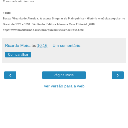
E saudade não tem cor.
Fonte:
Bessa, Virginía de Almeida. A escuta Singular de Pixinguinha – História e música popular no
Brasil de 1920 e 1930. São Paulo. Editora Alameda Casa Editorial ,2010.
http://www.brasileirinho.mus.br/arquivomistura/noelrosa.html
Ricardo Meira
às
10:16
Um comentário:
Compartilhar
‹
›
Página inicial
Ver versão para a web