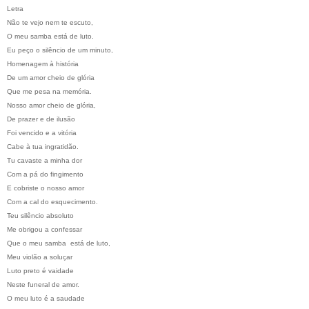
Letra
Não te vejo nem te escuto,
O meu samba está de luto.
Eu peço o silêncio de um minuto,
Homenagem à história
De um amor cheio de glória
Que me pesa na memória.
Nosso amor cheio de glória,
De prazer e de ilusão
Foi vencido e a vitória
Cabe à tua ingratidão.
Tu cavaste a minha dor
Com a pá do fingimento
E cobriste o nosso amor
Com a cal do esquecimento.
Teu silêncio absoluto
Me obrigou a confessar
Que o meu samba está de luto,
Meu violão a soluçar
Luto preto é vaidade
Neste funeral de amor.
O meu luto é a saudade