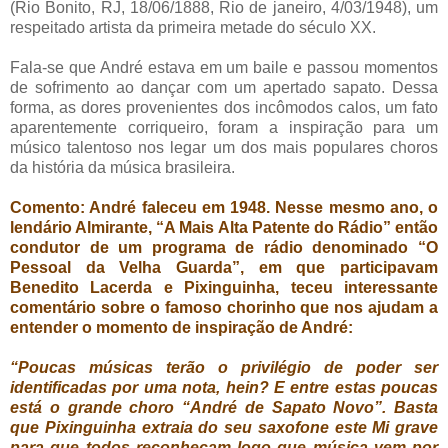
(Rio Bonito, RJ, 18/06/1888, Rio de janeiro, 4/03/1948), um
respeitado artista da primeira metade do século XX.
Fala-se que André estava em um baile e passou momentos
de sofrimento ao dançar com um apertado sapato. Dessa
forma, as dores provenientes dos incômodos calos, um fato
aparentemente corriqueiro, foram a inspiração para um
músico talentoso nos legar um dos mais populares choros
da história da música brasileira.
Comento: André faleceu em 1948. Nesse mesmo ano, o
lendário Almirante, “A Mais Alta Patente do Rádio” então
condutor de um programa de rádio denominado “O
Pessoal da Velha Guarda”, em que participavam
Benedito Lacerda e Pixinguinha, teceu interessante
comentário sobre o famoso chorinho que nos ajudam a
entender o momento de inspiração de André:
“Poucas músicas terão o privilégio de poder ser
identificadas por uma nota, hein? E entre estas poucas
está o grande choro “André de Sapato Novo”. Basta
que Pixinguinha extraia do seu saxofone este Mi grave
para que todos reconheçam logo que música vem por