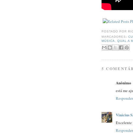
POSTADO POR
RI
MARCADORES:
CU
MÚSICA
,
QUAL A 
5 COMENTÁR
Anônimo
está me aj
Responder
Vinicius S
Excelente
Responder