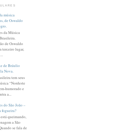
PULARES
da música
ns, de Oswaldo
gro.
es da Música
Brasileira.
ção de Oswaldo
 terceiro lugar,
...
e de Bráulio
ila Nova.
sileira tem seus
música “Nordeste
bem-humorado e
tra a...
es do São João –
a fogueira?
a está queimando,
nagem a São
 Quando se fala de