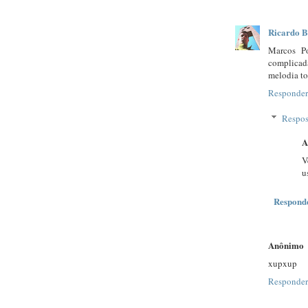
Ricardo B
Marcos P
complicada
melodia to
Responder
Respos
A
V
u
Respond
Anônimo
xupxup
Responder