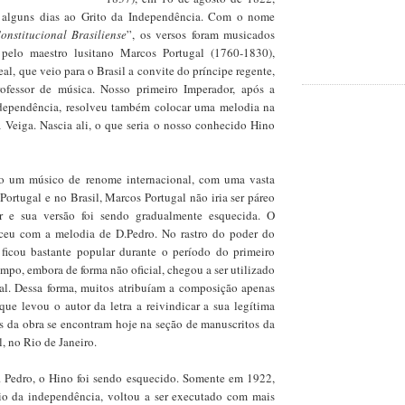
e alguns dias ao Grito da Independência. Com o nome
nstitucional Brasiliense
”, os versos foram musicados
 pelo maestro lusitano Marcos Portugal (1760-1830),
al, que veio para o Brasil a convite do príncipe regente,
rofessor de música. Nosso primeiro Imperador, após a
dependência, resolveu também colocar uma melodia na
a Veiga. Nascia ali, o que seria o nosso conhecido Hino
 um músico de renome internacional, com uma vasta
Portugal e no Brasil, Marcos Portugal não iria ser páreo
 e sua versão foi sendo gradualmente esquecida. O
eu com a melodia de D.Pedro. No rastro do poder do
ficou bastante popular durante o período do primeiro
mpo, embora de forma não oficial, chegou a ser utilizado
l. Dessa forma, muitos atribuíam a composição apenas
que levou o autor da letra a reivindicar a sua legítima
is da obra se encontram hoje na seção de manuscritos da
, no Rio de Janeiro.
 Pedro, o Hino foi sendo esquecido. Somente em 1922,
io da independência, voltou a ser executado com mais