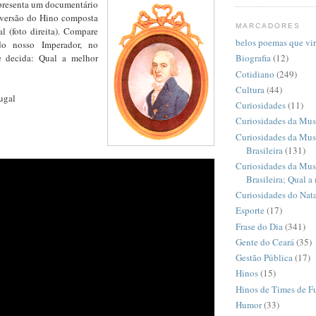
presenta um documentário
 versão do Hino composta
MARCADORES
l (foto direita). Compare
belos poemas que vi
o nosso Imperador, no
 decida: Qual a melhor
Biografia
(12)
Cotidiano
(249)
Cultura
(44)
ugal
Curiosidades
(11)
Curiosidades da Mus
Curiosidades da Mus
Brasileira
(131)
Curiosidades da Mus
Brasileira; Qual a
Curiosidades do Nata
Esporte
(17)
Frase do Dia
(341)
Gente do Ceará
(35)
Gestão Pública
(17)
Hinos
(15)
Hinos de Times de F
Humor
(33)