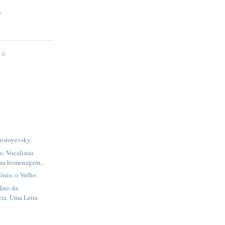
)
OG
Dostoyevsky.
. Vocalistas
ma homenagem...
línio, o Velho.
Hino da
ia. Uma Letra