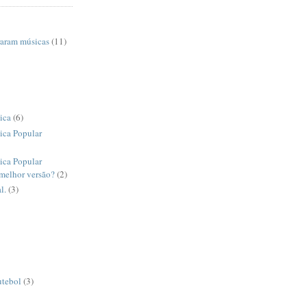
raram músicas
(11)
ica
(6)
ica Popular
ica Popular
 melhor versão?
(2)
l.
(3)
utebol
(3)