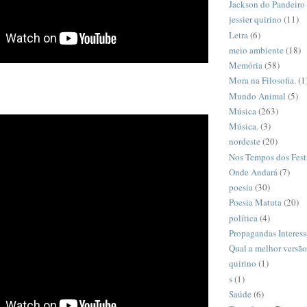
Jackson do Pandeiro
jessier quirino
(11)
Letra
(6)
meio ambiente
(18)
Memória
(58)
Mora na Filosofia.
(1
Mundo Animal
(5)
Música
(263)
Música.
(3)
nordeste
(20)
Nos Tempos dos Fest
Onde Andará
(7)
poesia
(30)
Poesia Matuta
(20)
política
(4)
Propagandas Interess
Qual a melhor versã
quirino
(1)
s
(1)
Saúde
(6)