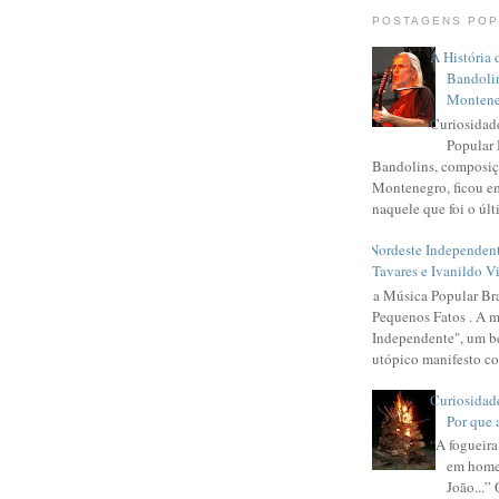
POSTAGENS PO
A História 
Bandoli
Montene
Curiosidad
Popular 
Bandolins, composi
Montenegro, ficou em
naquele que foi o últi
O Nordeste Independent
Tavares e Ivanildo V
Aí a Música Popular Bra
Pequenos Fatos . A 
Independente", um 
utópico manifesto con
Curiosidad
Por que 
“A fogueir
em home
João...”