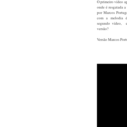
O primeiro vídeo a
onde é resgatada a
por Marcos Portuga
com a melodia d
segundo vídeo, e
versão?
Versão Marcos Port