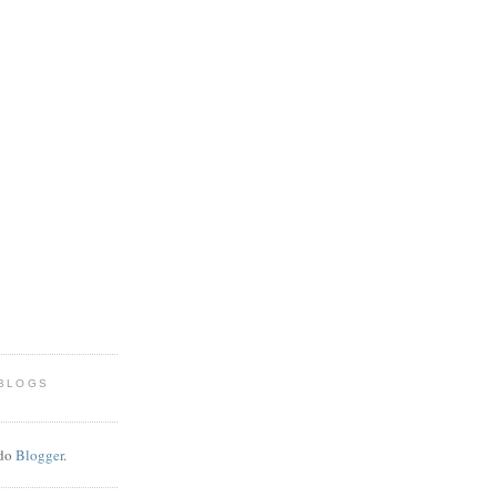
 BLOGS
 do
Blogger
.