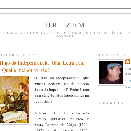
DR. ZEM
DEDICADO A COMENTÁRIOS DO COTIDIANO, MÚSICA, POLÍTICA E 
VONTADE.
SETEMBRO DE 2013
QUEM SOU EU
 Hino da Independência. Uma Letra com
. Qual a melhor versão?
FO
BR
O Hino da Independência, que
VE
muitos pensam ser de autoria
CO
única do Imperador D. Pedro I, tem
uma série de fatos interessantes na
sua história.
SEGUIDORES
A letra do Hino foi escrita pelo
livreiro, jornalista, político e
poeta Evaristo da Veiga (1799-
1837), em 16 de agosto de 1822,