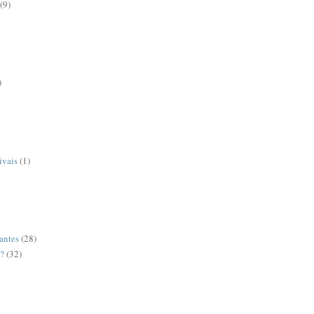
(9)
)
ivais
(1)
antes
(28)
o?
(32)