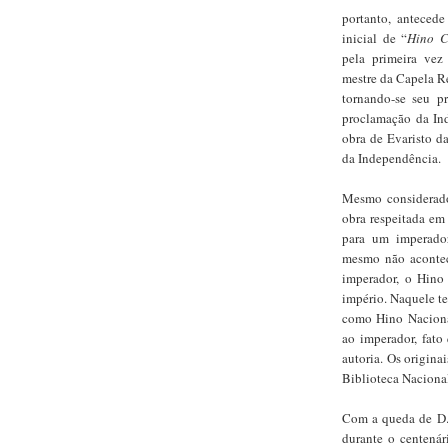
portanto, anteced
inicial de “
Hino Co
pela primeira vez
mestre da Capela Re
tornando-se seu p
proclamação da In
obra de Evaristo d
da Independência.
Mesmo considerado
obra respeitada em 
para um imperador
mesmo não acontec
imperador, o Hino 
império. Naquele te
como Hino Naciona
ao imperador, fato 
autoria. Os origina
Biblioteca Nacional
Com a queda de D.
durante o centenár