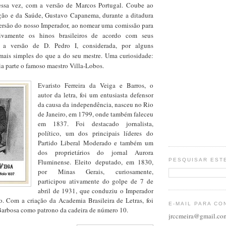
dessa vez, com a versão de Marcos Portugal. Coube ao
ção e da Saúde, Gustavo Capanema, durante a ditadura
 versão do nosso Imperador, ao nomear uma comissão para
itivamente os hinos brasileiros de acordo com seus
u a versão de D. Pedro I, considerada, por alguns
 mais simples do que a do seu mestre. Uma curiosidade:
ia parte o famoso maestro Villa-Lobos.
Evaristo Ferreira da Veiga e Barros, o
autor da letra, foi um entusiasta defensor
da causa da independência, nasceu no Rio
de Janeiro, em 1799, onde também faleceu
em 1837. Foi destacado jornalista,
político, um dos principais líderes do
Partido Liberal Moderado e também um
dos proprietários do jornal Aurora
PESQUISAR EST
Fluminense. Eleito deputado, em 1830,
por Minas Gerais, curiosamente,
participou ativamente do golpe de 7 de
abril de 1931, que conduziu o Imperador
o. Com a criação da Academia Brasileira de Letras, foi
E-MAIL PARA CO
Barbosa como patrono da cadeira de número 10.
jrccmeira@gmail.co