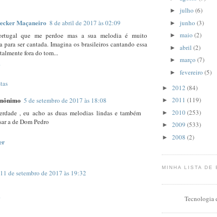
julho
(6)
►
ecker Maçaneiro
junho
(3)
8 de abril de 2017 às 02:09
►
maio
(2)
ortugal que me perdoe mas a sua melodia é muito
►
 para ser cantada. Imagina os brasileiros cantando essa
abril
(2)
►
talmente fora do tom...
março
(7)
►
fevereiro
(5)
►
tas
2012
(84)
►
2011
(119)
nônimo
5 de setembro de 2017 às 18:08
►
2010
(253)
erdade , eu acho as duas melodias lindas e também
►
sar a de Dom Pedro
2009
(533)
►
2008
(2)
►
er
MINHA LISTA DE
11 de setembro de 2017 às 19:32
Tecnologia