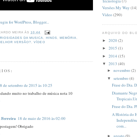
Tecnologia
(7)
Versões My Way
(14
Vídeo
(290)
CARDO MEIRA
ÀS
10:44
ARQUIVO DO BL
RIOSIDADES DA MUSICA
,
HINOS
,
MEMÓRIA
,
2020
(2)
►
MELHOR VERSÃO?
,
VÍDEO
2015
(1)
►
2014
(15)
►
2013
(40)
▼
IOS:
novembro
(2)
►
setembro
(4)
▼
Frase do Dia. 
8 de setembro de 2015 às 10:25
Diamante Negro
udando muito no trabalho de música nota 10
Tropicais.U
Frase do Dia. P
A História do 
. Ferreira
18 de maio de 2016 às 02:00
Independênc
com...
 postagem! Obrigado
agosto
(9)
►