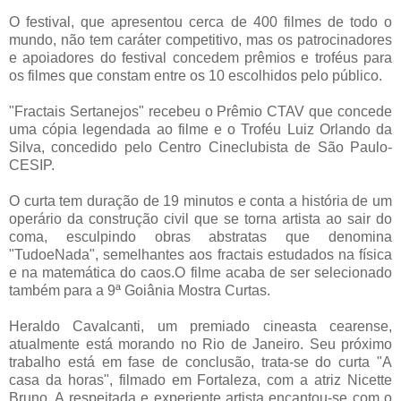
O festival, que apresentou cerca de 400 filmes de todo o
mundo, não tem caráter competitivo, mas os patrocinadores
e apoiadores do festival concedem prêmios e troféus para
os filmes que constam entre os 10 escolhidos pelo público.
"Fractais Sertanejos" recebeu o Prêmio CTAV que concede
uma cópia legendada ao filme e o Troféu Luiz Orlando da
Silva, concedido pelo Centro Cineclubista de São Paulo-
CESIP.
O curta tem duração de 19 minutos e conta a história de um
operário da construção civil que se torna artista ao sair do
coma, esculpindo obras abstratas que denomina
"TudoeNada", semelhantes aos fractais estudados na física
e na matemática do caos.O filme acaba de ser selecionado
também para a 9ª Goiânia Mostra Curtas.
Heraldo Cavalcanti, um premiado cineasta cearense,
atualmente está morando no Rio de Janeiro. Seu próximo
trabalho está em fase de conclusão, trata-se do curta "A
casa da horas", filmado em Fortaleza, com a atriz Nicette
Bruno. A respeitada e experiente artista encantou-se com o