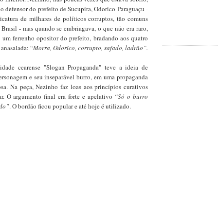
o defensor do prefeito de Sucupira, Odorico Paraguaçu -
icatura de milhares de políticos corruptos, tão comuns
 Brasil - mas quando se embriagava, o que não era raro,
 um ferrenho opositor do prefeito, bradando aos quatro
 anasalada: “
Morra, Odorico, corrupto, safado, ladrão”.
idade cearense "Slogan Propaganda" teve a ideia de
personagem e seu inseparável burro, em uma propaganda
sa. Na peça, Nezinho faz loas aos princípios curativos
. O argumento final era forte e apelativo
“Só o burro
odo”
. O bordão ficou popular e até hoje é utilizado.