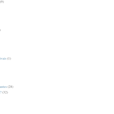
(9)
)
ivais
(1)
antes
(28)
o?
(32)