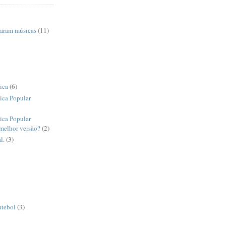
raram músicas
(11)
ica
(6)
ica Popular
ica Popular
 melhor versão?
(2)
l.
(3)
utebol
(3)