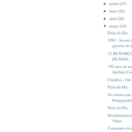
junho
(27)
►
maio
(24)
►
abril
(28)
►
março
(14)
▼
Frase do Dia.
ONU - Acesso à
questão de di
22 DE MARÇO
DA ÁGUA .
180 anos de n
Antônio Con
Candeia – Um 
Frase do Dia.
Só o burro não
Propagandas
Frase do Dia.
Dia Internacio
Vídeo
Centenário de 