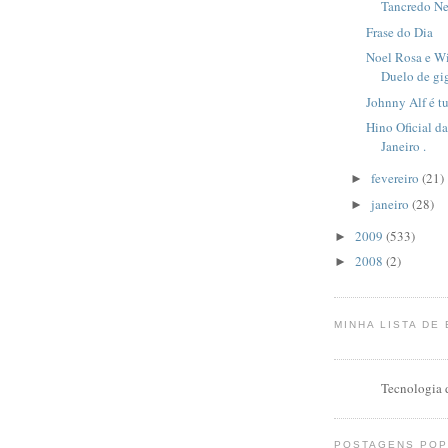
Tancredo Ne
Frase do Dia
Noel Rosa e Wi
Duelo de gi
Johnny Alf é t
Hino Oficial d
Janeiro .
fevereiro
(21)
►
janeiro
(28)
►
2009
(533)
►
2008
(2)
►
MINHA LISTA DE
Tecnologia
POSTAGENS PO