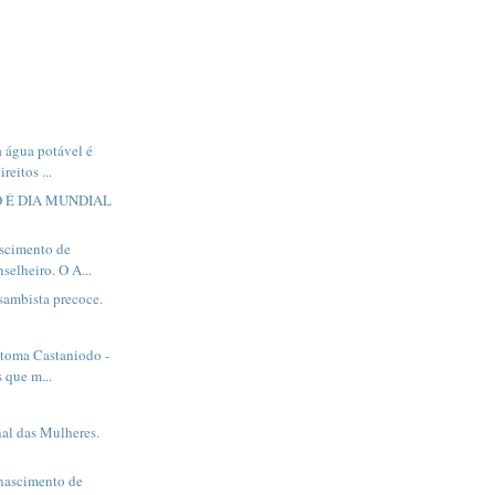
 água potável é
reitos ...
 É DIA MUNDIAL
ascimento de
selheiro. O A...
sambista precoce.
 toma Castaniodo -
 que m...
nal das Mulheres.
nascimento de