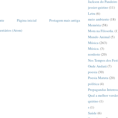
Jackson do Pandeiro
jessier quirino
(11)
Letra
(6)
meio ambiente
(18)
nte
Página inicial
Postagem mais antiga
Memória
(58)
entários (Atom)
Mora na Filosofia.
(1
Mundo Animal
(5)
Música
(263)
Música.
(3)
nordeste
(20)
Nos Tempos dos Fest
Onde Andará
(7)
poesia
(30)
Poesia Matuta
(20)
política
(4)
Propagandas Interess
Qual a melhor versã
quirino
(1)
s
(1)
Saúde
(6)