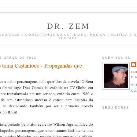
DR. ZEM
DEDICADO A COMENTÁRIOS DO COTIDIANO, MÚSICA, POLÍTICA E 
VONTADE.
E MARÇO DE 2010
QUEM SOU EU
o toma Castaniodo - Propagandas que
FO
BR
ra um dos personagens mais queridos da novela “O Bem
VE
 dramaturgo Dias Gomes foi exibida na TV Globo em
CO
nte transformada em um seriado, exibido entre 1980 e
foi um estrondoso sucesso e entrou para história da
ira se destacando também por ser a primeira novela
SEGUIDORES
s no Brasil.
interpretado pelo ator cearense Wilson Aguiar, falecido
aqueles personagens que encontramos facilmente nas
 interior. Nezinho, nas poucas vezes que estava sóbrio,