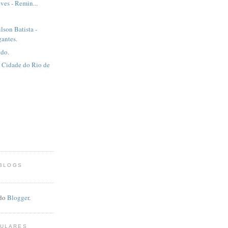
ves - Remin...
lson Batista -
gantes.
udo.
a Cidade do Rio de
 BLOGS
 do
Blogger
.
PULARES