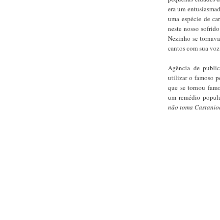
era um entusiasmad
uma espécie de car
neste nosso sofrido
Nezinho se tornava
cantos com sua voz
Agência de public
utilizar o famoso 
que se tornou famo
um remédio popular
não toma Castani