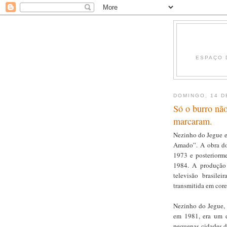
ESPAÇO 
DOMINGO, 14 D
Só o burro nã
marcaram.
Nezinho do Jegue e
Amado”. A obra do
1973 e posteriorme
1984. A produção 
televisão brasile
transmitida em core
Nezinho do Jegue, 
em 1981, era um d
pequenas cidades do