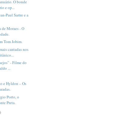
anuário. O bonde
io e op...
ean-Paul Sartre e a
a de Moraes - O
udade.
em Tom Jobim.
mais cantadas nos
tânico...
nejos” - Filme do
ldo ...
io e Hyldon – Os
radas.
rgio Porto, o
nte Preta.
)