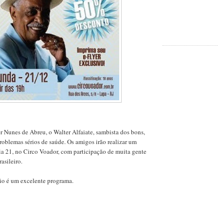
 Nunes de Abreu, o Walter Alfaiate, sambista dos bons,
roblemas sérios de saúde. Os amigos irão realizar um
a 21, no Circo Voador, com participação de muita gente
asileiro.
io é um excelente programa.