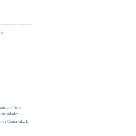
)
OG
)
 música Chico
riosidades ...
 de Carnaval... E