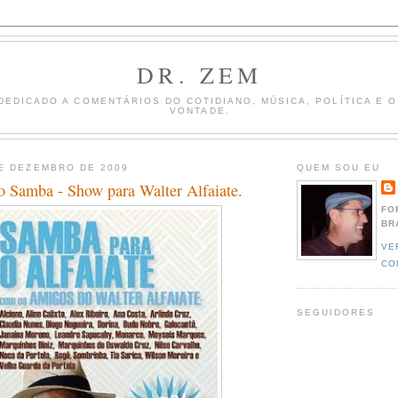
DR. ZEM
DEDICADO A COMENTÁRIOS DO COTIDIANO, MÚSICA, POLÍTICA E 
VONTADE.
E DEZEMBRO DE 2009
QUEM SOU EU
o Samba - Show para Walter Alfaiate.
FO
BR
VE
CO
SEGUIDORES