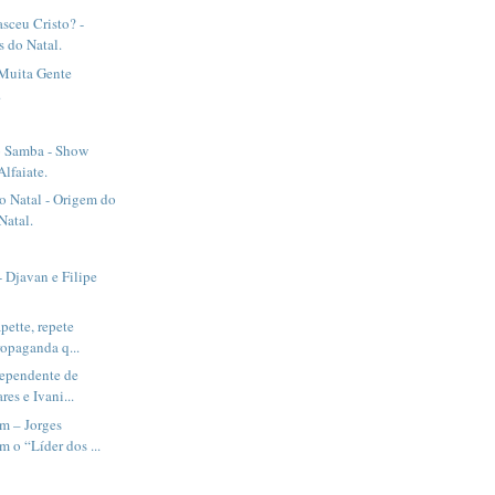
sceu Cristo? -
s do Natal.
 Muita Gente
.
o Samba - Show
Alfaiate.
o Natal - Origem do
Natal.
 Djavan e Filipe
ette, repete
ropaganda q...
dependente de
res e Ivani...
m – Jorges
 o “Líder dos ...