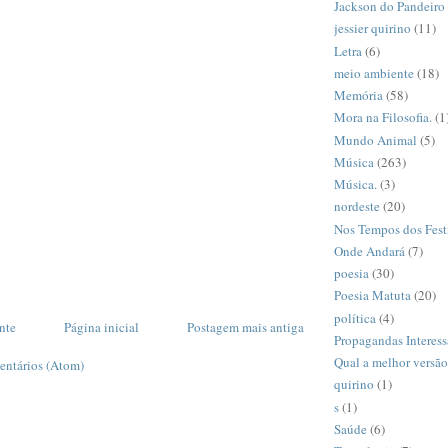
Jackson do Pandeiro
jessier quirino
(11)
Letra
(6)
meio ambiente
(18)
Memória
(58)
Mora na Filosofia.
(1
Mundo Animal
(5)
Música
(263)
Música.
(3)
nordeste
(20)
Nos Tempos dos Fest
Onde Andará
(7)
poesia
(30)
Poesia Matuta
(20)
política
(4)
nte
Página inicial
Postagem mais antiga
Propagandas Interess
Qual a melhor versã
entários (Atom)
quirino
(1)
s
(1)
Saúde
(6)