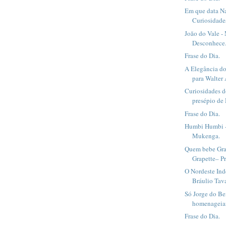
Em que data Na
Curiosidade
João do Vale -
Desconhece
Frase do Dia.
A Elegância d
para Walter 
Curiosidades d
presépio de 
Frase do Dia.
Humbi Humbi -
Mukenga.
Quem bebe Grap
Grapette– P
O Nordeste In
Bráulio Tava
Só Jorge do Be
homenageiam
Frase do Dia.