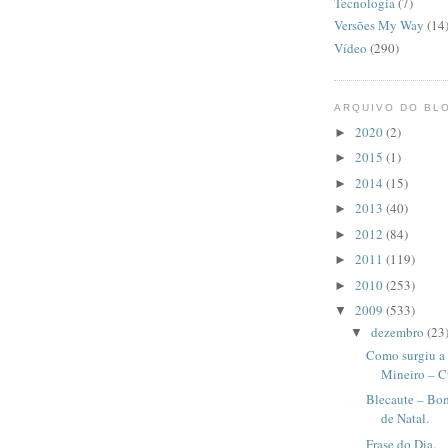
Tecnologia
(7)
Versões My Way
(14
Vídeo
(290)
ARQUIVO DO BL
2020
(2)
►
2015
(1)
►
2014
(15)
►
2013
(40)
►
2012
(84)
►
2011
(119)
►
2010
(253)
►
2009
(533)
▼
dezembro
(23
▼
Como surgiu a
Mineiro – Cu
Blecaute – Bom
de Natal.
Frase do Dia.