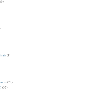
(9)
)
ivais
(1)
antes
(28)
o?
(32)