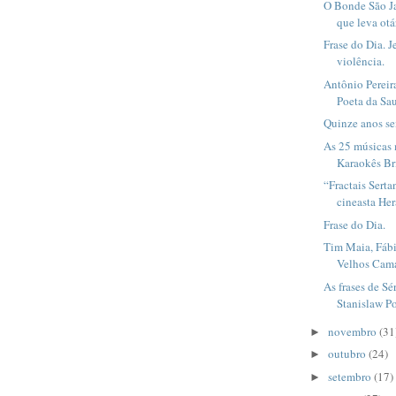
O Bonde São J
que leva otár
Frase do Dia. J
violência.
Antônio Pereir
Poeta da Sa
Quinze anos s
As 25 músicas 
Karaokês Bri
“Fractais Serta
cineasta Hera
Frase do Dia.
Tim Maia, Fáb
Velhos Cama
As frases de Sé
Stanislaw Po
novembro
(31
►
outubro
(24)
►
setembro
(17)
►