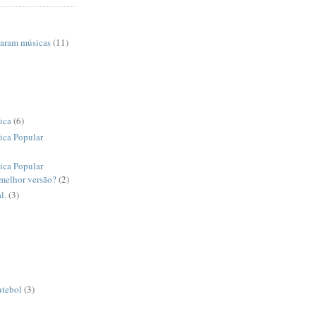
raram músicas
(11)
ica
(6)
ica Popular
ica Popular
 melhor versão?
(2)
l.
(3)
utebol
(3)