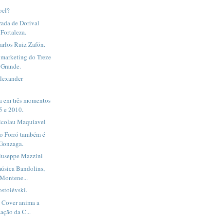
oel?
ada de Dorival
Fortaleza.
Carlos Ruiz Zafón.
e marketing do Treze
 Grande.
Alexander
a em três momentos
5 e 2010.
Nicolau Maquiavel
do Forró também é
 Gonzaga.
Giuseppe Mazzini
música Bandolins,
Montene...
ostoiévski.
 Cover anima a
ação da C...