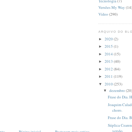
Tecnologia
(7)
Versões My Way
(14
Vídeo
(290)
ARQUIVO DO BL
2020
(2)
►
2015
(1)
►
2014
(15)
►
2013
(40)
►
2012
(84)
►
2011
(119)
►
2010
(253)
▼
dezembro
(20
▼
Frase do Dia. 
Joaquim Calad
choro.
Frase do Dia. 
Súplica Cearen
versão.
nte
Página inicial
Postagem mais antiga