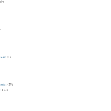
(9)
)
ivais
(1)
antes
(28)
o?
(32)