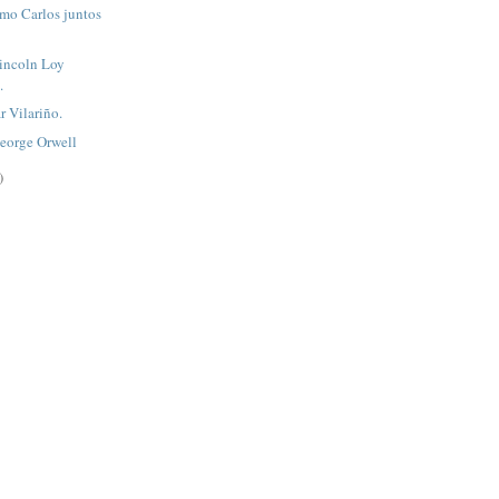
smo Carlos juntos
Lincoln Loy
.
r Vilariño.
George Orwell
)