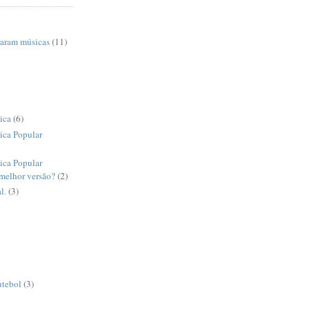
raram músicas
(11)
ica
(6)
ica Popular
ica Popular
 melhor versão?
(2)
l.
(3)
utebol
(3)