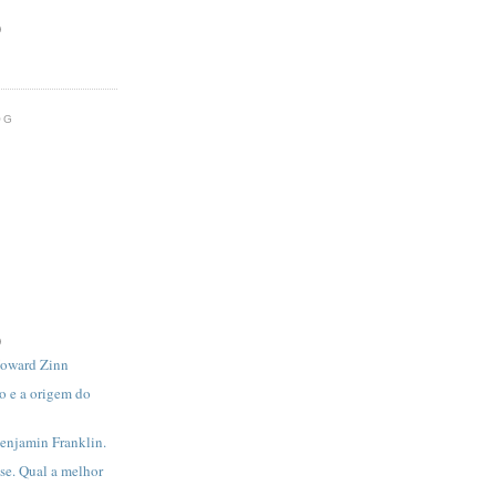
)
OG
)
Howard Zinn
o e a origem do
Benjamin Franklin.
se. Qual a melhor