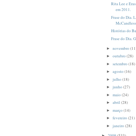
Rita Lee e Era
em 2011.
Frase do Dia. 
McCandless
Histórias do Ba
Frase do Dia. 
novembro
(11
►
outubro
(28)
►
setembro
(18)
►
agosto
(16)
►
julho
(18)
►
junho
(27)
►
maio
(24)
►
abril
(28)
►
março
(14)
►
fevereiro
(21)
►
janeiro
(28)
►
2009
(533)
►