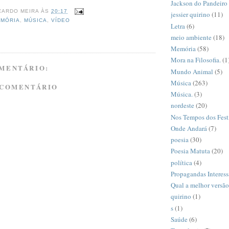
Jackson do Pandeiro
CARDO MEIRA
ÀS
20:17
jessier quirino
(11)
MÓRIA
,
MÚSICA
,
VÍDEO
Letra
(6)
meio ambiente
(18)
Memória
(58)
Mora na Filosofia.
(1
MENTÁRIO:
Mundo Animal
(5)
Música
(263)
 COMENTÁRIO
Música.
(3)
nordeste
(20)
Nos Tempos dos Fest
Onde Andará
(7)
poesia
(30)
Poesia Matuta
(20)
política
(4)
Propagandas Interess
Qual a melhor versã
quirino
(1)
s
(1)
Saúde
(6)