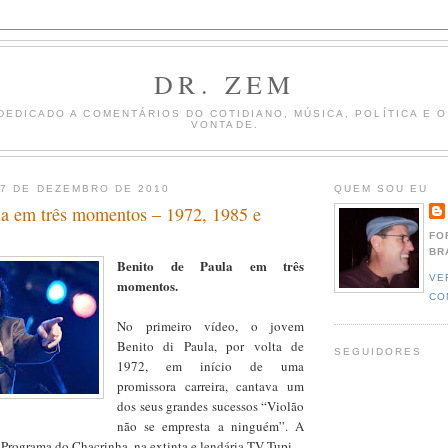
DR. ZEM
DEDICADO A COMENTÁRIOS DO COTIDIANO, MÚSICA, POLÍTICA E 
VONTADE.
17 DE DEZEMBRO DE 2010
QUEM SOU EU
la em três momentos – 1972, 1985 e
FO
BR
Benito de Paula em três
VE
momentos.
CO
No primeiro vídeo, o jovem
Benito di Paula, por volta de
SEGUIDORES
1972, em início de uma
promissora carreira, cantava um
dos seus grandes sucessos “Violão
não se empresta a ninguém”. A
 Programa do Chacrinha, na extinta e lendária TV Tupi.