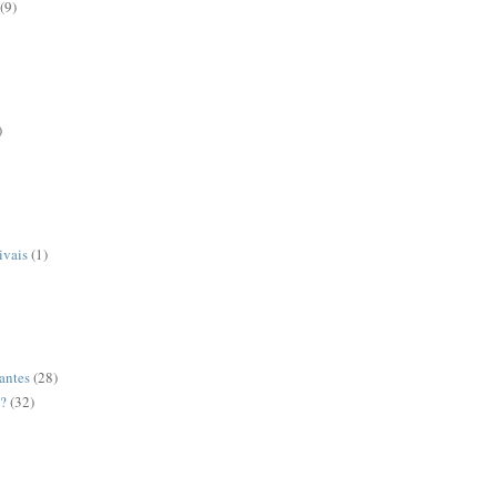
(9)
)
ivais
(1)
antes
(28)
o?
(32)