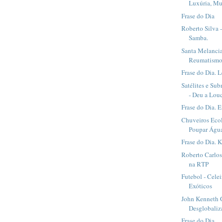
Luxúria, Mu
Frase do Dia
Roberto Silva 
Samba.
Santa Melancia
Reumatismo,
Frase do Dia. 
Satélites e Su
- Deu a Louc
Frase do Dia. E
Chuveiros Eco
Poupar Águ
Frase do Dia. 
Roberto Carlo
na RTP
Futebol - Cele
Exóticos
John Kenneth G
Desglobaliz
Frase do Dia