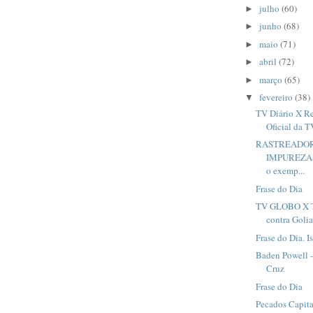
julho
(60)
►
junho
(68)
►
maio
(71)
►
abril
(72)
►
março
(65)
►
fevereiro
(38)
▼
TV Diário X R
Oficial da T
RASTREADOR
IMPUREZAS:
o exemp...
Frase do Dia
TV GLOBO X T
contra Goli
Frase do Dia. 
Baden Powell -
Cruz
Frase do Dia
Pecados Capit