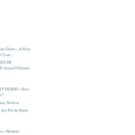
ede Globo - A Nota
V Cear...
ES DE
 Jornal O Estado
V DIÁRIO - Davi
as?
Isaac Newton
 Aos Pés da Santa
ais - Homem: