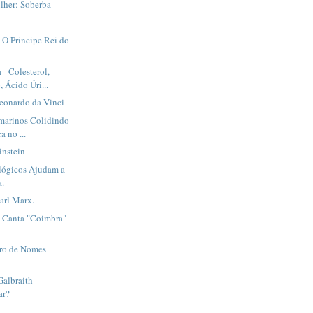
lher: Soberba
- O Principe Rei do
 - Colesterol,
 Ácido Úri...
Leonardo da Vinci
bmarinos Colidindo
a no ...
instein
lógicos Ajudam a
a.
Karl Marx.
s Canta "Coimbra"
iro de Nomes
albraith -
ar?