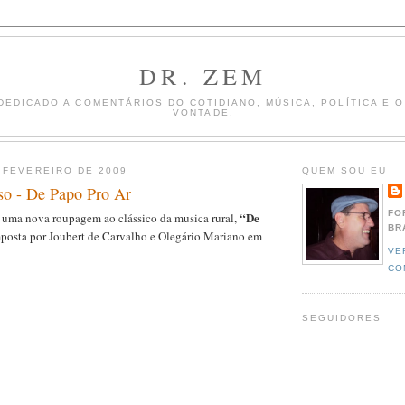
DR. ZEM
DEDICADO A COMENTÁRIOS DO COTIDIANO, MÚSICA, POLÍTICA E 
VONTADE.
 FEVEREIRO DE 2009
QUEM SOU EU
o - De Papo Pro Ar
FO
“De
uma nova roupagem ao clássico da musica rural,
BR
mposta por Joubert de Carvalho e Olegário Mariano em
VE
CO
SEGUIDORES