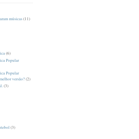
raram músicas
(11)
ica
(6)
ica Popular
ica Popular
 melhor versão?
(2)
l.
(3)
utebol
(3)