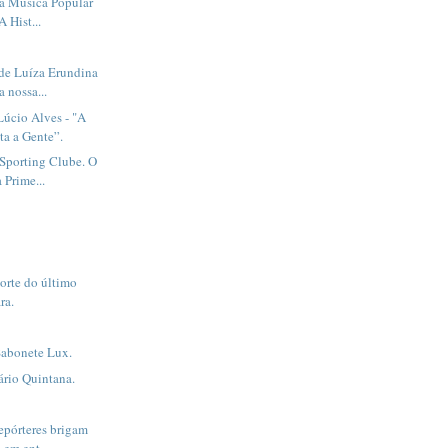
da Música Popular
A Hist...
de Luíza Erundina
a nossa...
Lúcio Alves - "A
a a Gente”.
Sporting Clube. O
 Prime...
orte do último
ra.
Sabonete Lux.
rio Quintana.
epórteres brigam
 em ent...