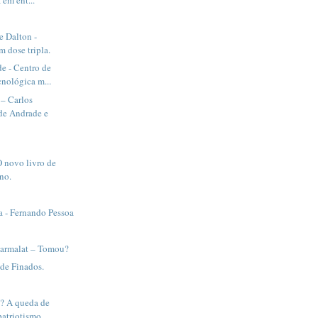
e Dalton -
 dose tripla.
e - Centro de
cnológica m...
– Carlos
e Andrade e
 novo livro de
ino.
a - Fernando Pessoa
Parmalat – Tomou?
de Finados.
e? A queda de
patriotismo.