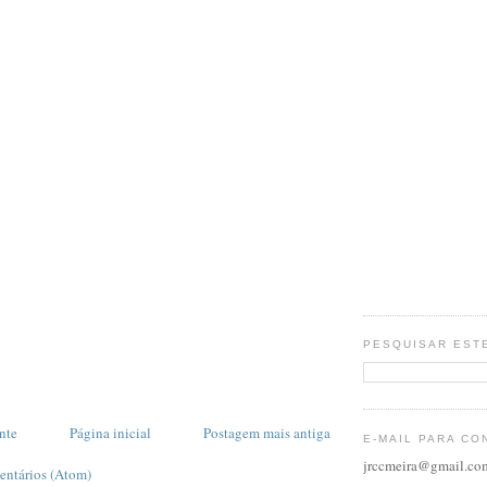
PESQUISAR EST
nte
Página inicial
Postagem mais antiga
E-MAIL PARA CO
jrccmeira@gmail.co
entários (Atom)