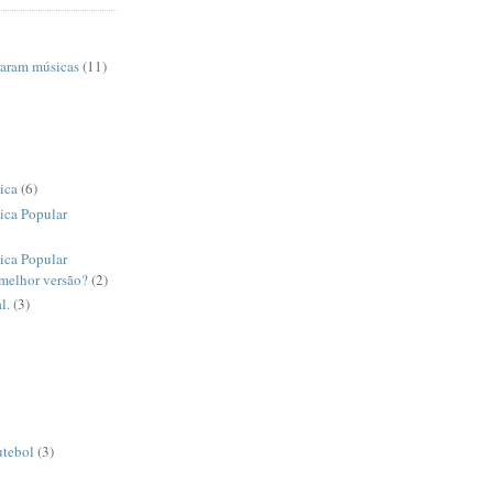
raram músicas
(11)
ica
(6)
ica Popular
ica Popular
 melhor versão?
(2)
l.
(3)
utebol
(3)