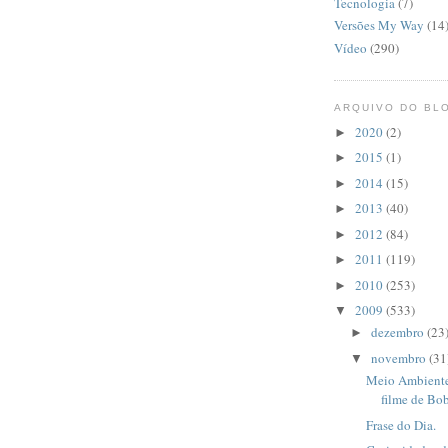
Tecnologia
(7)
Versões My Way
(14
Vídeo
(290)
ARQUIVO DO BL
2020
(2)
►
2015
(1)
►
2014
(15)
►
2013
(40)
►
2012
(84)
►
2011
(119)
►
2010
(253)
►
2009
(533)
▼
dezembro
(23
►
novembro
(31
▼
Meio Ambiente
filme de Bob
Frase do Dia.