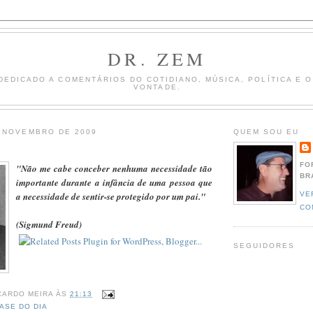
DR. ZEM
DEDICADO A COMENTÁRIOS DO COTIDIANO, MÚSICA, POLÍTICA E 
VONTADE.
E NOVEMBRO DE 2009
QUEM SOU EU
FO
"Não me cabe conceber nenhuma necessidade tão
BR
importante durante a infância de uma pessoa que
VE
a necessidade de sentir-se protegido por um pai."
CO
(Sigmund Freud)
SEGUIDORES
CARDO MEIRA
ÀS
21:13
ASE DO DIA