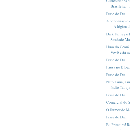
Curiosidades 
Brasileira – 
Frase do Dia.
A condenação 
– A lógica d
Dick Farney e 
Saudade Mat
Hino do Ceará 
Vovô está na
Frase do Dia.
Pausa no Blog.
Frase do Dia.
Nato Lima, a m
índio Tabaja
Frase do Dia.
Comercial do 
O Humor de Má
Frase do Dia.
Eu Primeiro! R
por primazia