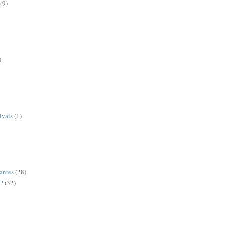
(9)
)
ivais
(1)
antes
(28)
o?
(32)