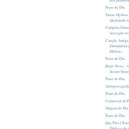
Frase do Dia.
Tunai, Hyldon 
Qualidade em
Campina Grand
inovação te
Canção Amiga 
Drummond d
Milton...
Frase do Dia.
Berro Novo – O
Jessier Quir
Frase do Dia.
Autopsicografi
Frase do Dia.
Comercial da 
Origem do Dia 
Frase do Dia.
Que País é Est
Dinho e do 