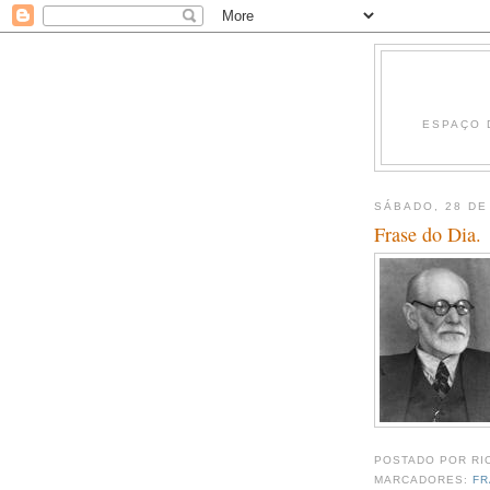
ESPAÇO 
SÁBADO, 28 D
Frase do Dia.
POSTADO POR
RI
MARCADORES:
FR