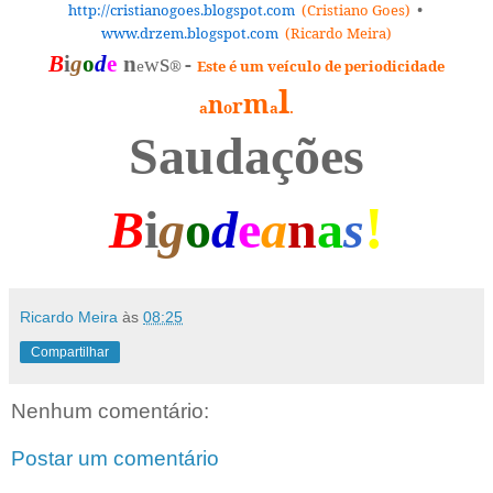
http://cristianogoes.blogspot.
com
(Cristiano Goes)
•
www.drzem.blogspot.com
(Ricardo Meira)
s
-
B
i
g
o
d
e
n
w
e
®
Este é um veículo de periodicidade
l
m
n
r
a
o
a
.
Saudações
!
B
i
g
o
d
e
a
n
a
s
Ricardo Meira
às
08:25
Compartilhar
Nenhum comentário:
Postar um comentário