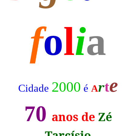
f
o
l
i
a
e
2000
t
r
Cidade
é
A
7
0
anos de
Zé
Tarcísio