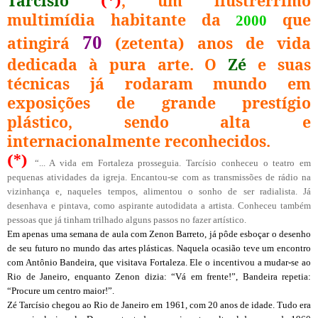
Tarcísio
(*)
, um ilustrérrimo
multimídia habitante da
que
2000
7
0
atingirá
(zetenta) anos de vida
dedicada à pura arte. O
Zé
e suas
técnicas já rodaram mundo em
exposições de grande prestígio
plástico, sendo alta e
internacionalmente reconhecidos.
(*)
“...
A vida em Fortaleza prosseguia. Tarcísio conheceu o teatro em
pequenas atividades da igreja. Encantou-se com as transmissões de rádio na
vizinhança e, naqueles tempos, alimentou o sonho de ser radialista. Já
desenhava e pintava, como aspirante autodidata a artista. Conheceu também
pessoas que já tinham trilhado alguns passos no fazer artístico.
Em apenas uma semana de aula com Zenon Barreto, já pôde esboçar o desenho
de seu futuro no mundo das artes plásticas. Naquela ocasião teve um encontro
com Antônio Bandeira, que visitava Fortaleza. Ele o incentivou a mudar-se ao
Rio de Janeiro, enquanto Zenon dizia: “Vá em frente!”, Bandeira repetia:
“Procure um centro maior!”.
Zé Tarcísio chegou ao Rio de Janeiro em 1961, com 20 anos de idade. Tudo era