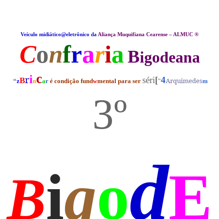
Veículo midiático@eletrônico da
Aliança Muquifiana Cearense – ALMUC ®
C
o
n
f
r
a
r
i
a
B
igodeana
c
i
r
séri
[
4
B
Arquimedes
“
z
n
a
r
é condição fund
mental para ser
”
m
w
3º
d
i
g
o
E
B