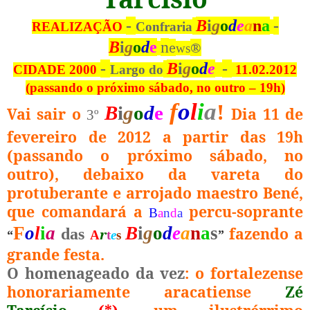
-
B
i
g
o
d
e
a
n
a
-
REALIZAÇÃO
Confraria
B
i
g
o
d
e
n
e
®
w
s
-
B
i
g
o
d
e
-
CIDADE 2000
Largo do
11.02.2012
(passando o próximo sábado, no outro – 19h)
f
o
l
i
a
!
B
i
g
o
d
e
Vai sair o
Dia 11 de
3º
fevereiro de 2012 a partir das 19h
(passando o próximo sábado, no
outro), debaixo da vareta do
protuberante e arrojado maestro Bené,
que comandará a
percu-soprante
B
a
n
d
a
F
o
l
i
a
B
i
g
o
d
e
a
n
a
s
fazendo a
das
“
r
”
A
t
e
s
grande festa.
O homenageado da vez
: o fortalezense
honorariamente aracatiense
Zé