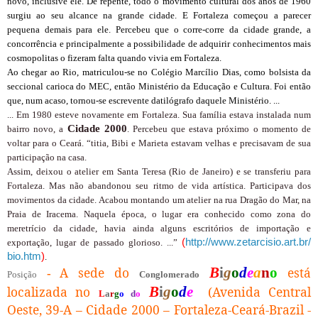
novo, inclusive ele. De repente, todo o movimento cultural dos anos de 1960
surgiu ao seu alcance na grande cidade. E Fortaleza começou a parecer
pequena demais para ele. Percebeu que o corre-corre da cidade grande, a
concorrência e principalmente a possibilidade de adquirir conhecimentos mais
cosmopolitas o fizeram falta quando vivia em Fortaleza.
Ao chegar ao Rio, matriculou-se no Colégio Marcílio Dias, como bolsista da
seccional carioca do MEC, então Ministério da Educação e Cultura. Foi então
que, num acaso, tornou-se escrevente datilógrafo daquele Ministério. ...
... Em 1980 esteve novamente em Fortaleza. Sua família estava instalada num
Cidade 2000
bairro novo, a
. Percebeu que estava próximo o momento de
voltar para o Ceará. “titia, Bibi e Marieta estavam velhas e precisavam de sua
participação na casa.
Assim, deixou o atelier em Santa Teresa (Rio de Janeiro) e se transferiu para
Fortaleza. Mas não abandonou seu ritmo de vida artística. Participava dos
movimentos da cidade. Acabou montando um atelier na rua Dragão do Mar, na
Praia de Iracema. Naquela época, o lugar era conhecido como zona do
meretrício da cidade, havia ainda alguns escritórios de importação e
(
http://www.zetarcisio.art.br/
exportação, lugar de passado glorioso. ...”
bio.htm
)
.
A sede do
B
i
g
o
d
e
a
n
o
está
-
Posição
Conglomerado
localizada no
B
i
g
o
d
e
(Avenida Central
L
a
r
g
o
d
o
Oeste, 39-A – Cidade 2000 – Fortaleza-Ceará-Brazil -