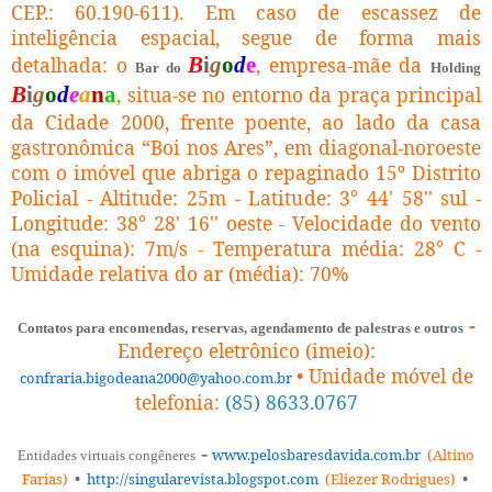
CEP.: 60.190-611). Em caso de escassez de
inteligência espacial, segue de forma mais
detalhada: o
B
i
g
o
d
e
, empresa-mãe da
Bar do
Holding
B
i
g
o
d
e
a
n
a
, situa-se no entorno da praça principal
da Cidade 2000, frente poente, ao lado da casa
gastronômica “Boi nos Ares”, em diagonal-noroeste
com o imóvel que abriga o repaginado 15º Distrito
Policial - Altitude: 25m - Latitude: 3° 44' 58'' sul -
Longitude: 38° 28' 16'' oeste - Velocidade do vento
(na esquina): 7m/s - Temperatura média: 28° C -
Umidade relativa do ar (média): 70%
-
Contatos para encomendas, reservas, agendamento de palestras e outros
Endereço eletrônico (imeio)
:
• Unidade móvel de
confraria.bigodeana2000@yahoo.
com.br
telefonia:
(85) 8633.0767
-
www.pelosbaresdavida.com.br
(Altino
Entidades virtuais congêneres
Farias)
•
http://singularevista.
blogspot.com
(Eliezer Rodrigues)
•