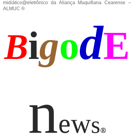
midiático@eletrônico da Aliança Muquifiana Cearense –
ALMUC ®
d
i
g
o
E
B
n
e
w
s
®