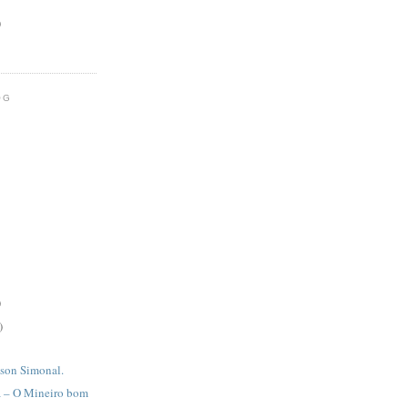
)
OG
)
)
lson Simonal.
a – O Mineiro bom