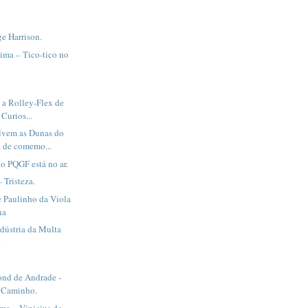
ge Harrison.
ima – Tico-tico no
 a Rolley-Flex de
Curios...
vem as Dunas do
 de comemo...
o PQGF está no ar.
 Tristeza.
e Paulinho da Viola
na
dústria da Multa
.
nd de Andrade -
 Caminho.
ma – Vinicius de