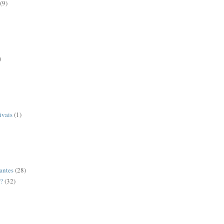
(9)
)
ivais
(1)
antes
(28)
o?
(32)