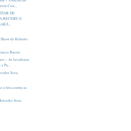
rson Con...
ITAR DE
A RECEBE O
ARÁ...
l Show de Roberto
Francis Bacon.
os – As lavadeiras
 a Pa...
cedes Sosa.
 a luta contra as
Mercedes Sosa.