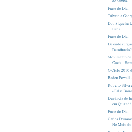
de samba.
Frase do Dia.
Tributo a Geor
Duo Siqueira L
Fubá.
Frase do Dia.
De onde surgiu
Desafinado? 
Movimento Sal
Cocó – Hora
O Ciclo 2010 d
Baden Powell –
Roberto Silva 
- Falsa Baia
Denúncia de In
em Quixadá
Frase do Dia.
Carlos Drummo
No Meio do
Rosa de Hiroxi