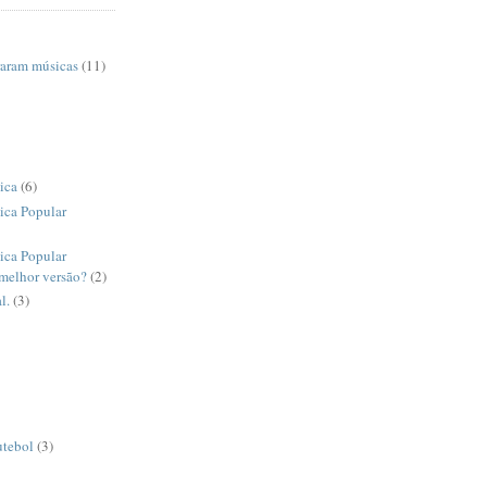
raram músicas
(11)
ica
(6)
ica Popular
ica Popular
 melhor versão?
(2)
l.
(3)
utebol
(3)