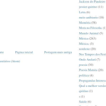
Jackson do Pandeiro
jessier quirino
(11)
Letra
(6)
meio ambiente
(18)
Memória
(58)
Mora na Filosofia.
(1
Mundo Animal
(5)
Música
(263)
Música.
(3)
nordeste
(20)
nte
Página inicial
Postagem mais antiga
Nos Tempos dos Fest
Onde Andará
(7)
entários (Atom)
poesia
(30)
Poesia Matuta
(20)
política
(4)
Propagandas Interess
Qual a melhor versã
quirino
(1)
s
(1)
Saúde
(6)