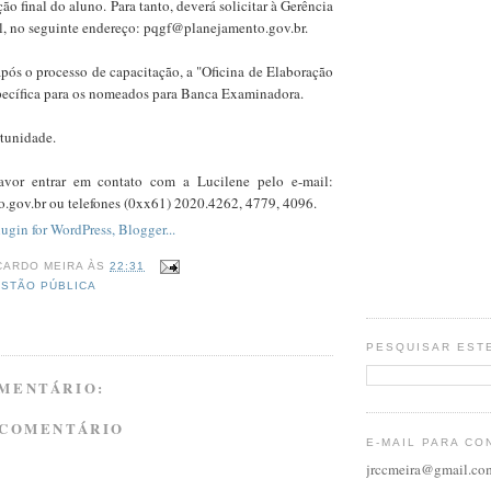
ão final do aluno. Para tanto, deverá solicitar à Gerência
l, no seguinte endereço: pqgf@planejamento.gov.br.
pós o processo de capacitação, a "Oficina de Elaboração
specífica para os nomeados para Banca Examinadora.
rtunidade.
avor entrar em contato com a Lucilene pelo e-mail:
gov.br ou telefones (0xx61) 2020.4262, 4779, 4096.
CARDO MEIRA
ÀS
22:31
STÃO PÚBLICA
PESQUISAR EST
MENTÁRIO:
 COMENTÁRIO
E-MAIL PARA CO
jrccmeira@gmail.co