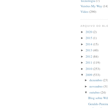
Tecnologia
(7)
Versões My Way
(14
Vídeo
(290)
ARQUIVO DO BL
2020
(2)
►
2015
(1)
►
2014
(15)
►
2013
(40)
►
2012
(84)
►
2011
(119)
►
2010
(253)
►
2009
(533)
▼
dezembro
(23
►
novembro
(31
►
outubro
(24)
▼
Blog sobre Wi
Geraldo Pereir