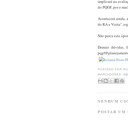
implicará na avaliaç
do PQGF, por e-mai
Acontecerá ainda, a
do RA e Visita", e
Não perca esta opo
Demais dúvidas, f
pqgf@planejamento.
POSTADO POR
RI
MARCADORES:
GE
NENHUM CO
POSTAR UM