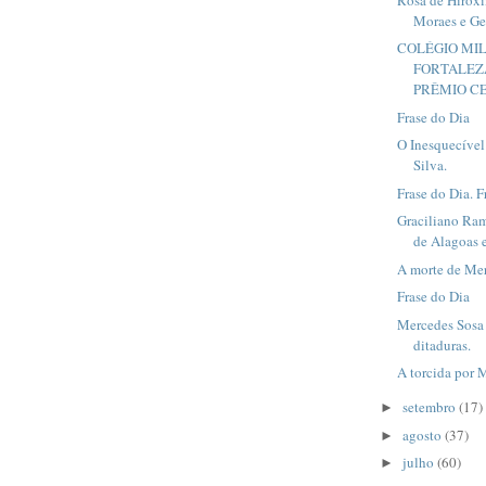
Moraes e Ge
COLÉGIO MIL
FORTALEZ
PRÊMIO CE
Frase do Dia
O Inesquecíve
Silva.
Frase do Dia. 
Graciliano Ram
de Alagoas e
A morte de Mer
Frase do Dia
Mercedes Sosa e
ditaduras.
A torcida por 
setembro
(17)
►
agosto
(37)
►
julho
(60)
►