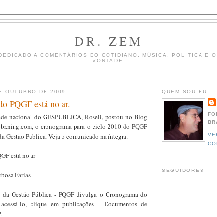
DR. ZEM
DEDICADO A COMENTÁRIOS DO COTIDIANO, MÚSICA, POLÍTICA E 
VONTADE.
E OUTUBRO DE 2009
QUEM SOU EU
do PQGF está no ar.
FO
ede nacional do GESPÚBLICA, Roseli, postou no Blog
BR
tobr.ning.com, o cronograma para o ciclo 2010 do PQGF
VE
da Gestão Pública. Veja o comunicado na íntegra.
CO
GF está no ar
SEGUIDORES
rbosa Farias
 da Gestão Pública - PQGF divulga o Cronograma do
 acessá-lo, clique em publicações - Documentos de
.