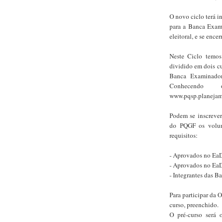
O novo ciclo terá 
para a Banca Exam
eleitoral, e se ence
Neste Ciclo temos
dividido em dois c
Banca Examinado
Conhecendo 
www.pqsp.planejam
Podem se inscrever
do PQGF os volun
requisitos:
- Aprovados no EaD
- Aprovados no EaD
- Integrantes das 
Para participar da 
curso, preenchido.
O pré-curso será 