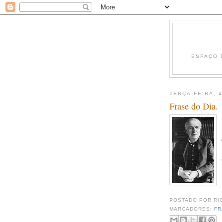
ESPAÇO 
TERÇA-FEIRA, 
Frase do Dia.
POSTADO POR
RI
MARCADORES:
FR