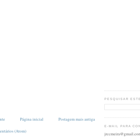
PESQUISAR EST
nte
Página inicial
Postagem mais antiga
E-MAIL PARA CO
entários (Atom)
jrccmeira@gmail.co