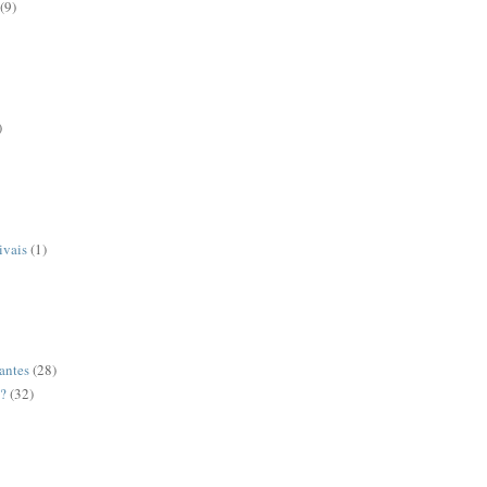
(9)
)
ivais
(1)
antes
(28)
o?
(32)