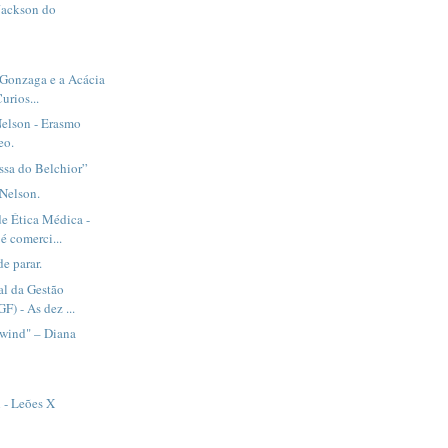
Jackson do
Gonzaga e a Acácia
urios...
elson - Erasmo
eo.
ssa do Belchior”
Nelson.
e Ética Médica -
é comerci...
e parar.
al da Gestão
F) - As dez ...
 wind" – Diana
- Leões X