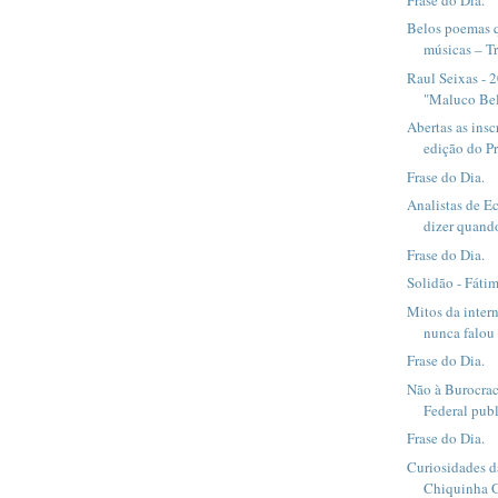
Belos poemas 
músicas – Tra
Raul Seixas - 
"Maluco Bel
Abertas as insc
edição do Pr
Frase do Dia.
Analistas de 
dizer quand
Frase do Dia.
Solidão - Fátim
Mitos da inter
nunca falou i
Frase do Dia.
Não à Burocra
Federal publ
Frase do Dia.
Curiosidades 
Chiquinha G