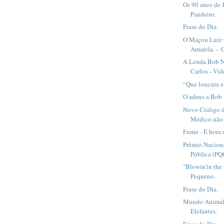
Os 90 anos de 
Pandeiro.
Frase do Dia.
O Maçon Luiz 
Amarela. – C
A Lenda Bob N
Carlos - Víd
“Que loucura e
O adeus a Bob 
Novo Código d
Médico não 
Fumo - É hora d
Prêmio Nacion
Pública (PQG
"Blowin'in the
Pequeno.
Frase do Dia.
Mundo Animal 
Elefantes.
Frase do Dia.