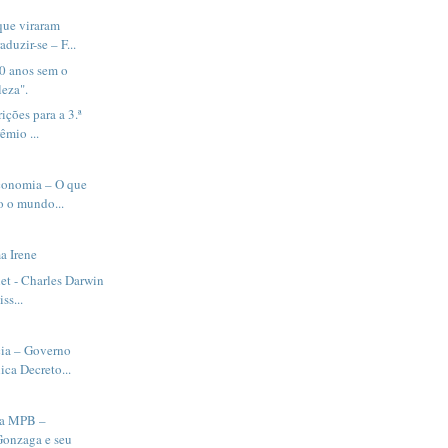
que viraram
duzir-se – F...
20 anos sem o
eza".
rições para a 3.ª
êmio ...
Economia – O que
o o mundo...
a Irene
net - Charles Darwin
ss...
cia – Governo
ica Decreto...
da MPB –
onzaga e seu