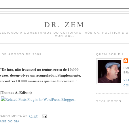
DR. ZEM
DEDICADO A COMENTÁRIOS DO COTIDIANO, MÚSICA, POLÍTICA E 
VONTADE.
4 DE AGOSTO DE 2009
QUEM SOU EU
FO
"De fato, não fracassei ao tentar, cerca de 10.000
BR
vezes, desenvolver um acumulador. Simplesmente,
encontrei 10.000 maneiras que não funcionam."
VE
CO
(Thomas A. Edison)
SEGUIDORES
CARDO MEIRA
ÀS
23:42
ASE DO DIA