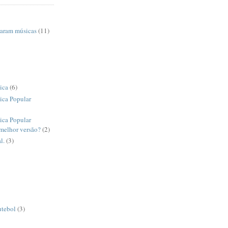
raram músicas
(11)
ica
(6)
ica Popular
ica Popular
 melhor versão?
(2)
l.
(3)
utebol
(3)