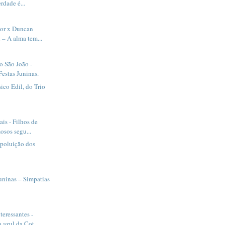
rdade é...
tor x Duncan
– A alma tem...
o São João -
estas Juninas.
ico Edil, do Trio
is - Filhos de
osos segu...
 poluição dos
uninas – Simpatias
.
teressantes -
azul da Cot...