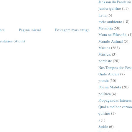
Jackson do Pandeiro
jessier quirino
(11)
Letra
(6)
meio ambiente
(18)
Memória
(58)
nte
Página inicial
Postagem mais antiga
Mora na Filosofia.
(1
entários (Atom)
Mundo Animal
(5)
Música
(263)
Música.
(3)
nordeste
(20)
Nos Tempos dos Fest
Onde Andará
(7)
poesia
(30)
Poesia Matuta
(20)
política
(4)
Propagandas Interess
Qual a melhor versã
quirino
(1)
s
(1)
Saúde
(6)