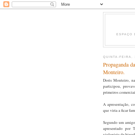
ESPAÇO 
QUINTA-FEIRA,
Propaganda da
Monteiro.
Doris Monteiro, na
participou, prova
primeiros comerciai
A apresentação, c
que viria a ficar f
Segundo um amigo, 
apresentado por 
violonista de big