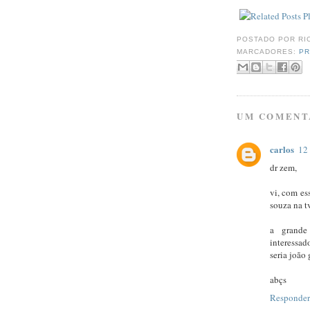
POSTADO POR
RI
MARCADORES:
PR
UM COMENT
carlos
12
dr zem,
vi, com es
souza na t
a grande
interessad
seria joão 
abçs
Responder