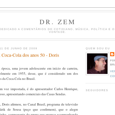
DR. ZEM
DEDICADO A COMENTÁRIOS DO COTIDIANO, MÚSICA, POLÍTICA E 
VONTADE.
 11 DE JUNHO DE 2009
QUEM SOU EU
 Coca-Cola dos anos 50 - Doris
FO
BR
 época, uma jovem adolescente em início de carreira,
VE
velmente em 1955, desse, que é considerado um dos
CO
s da Coca-Cola no Brasil.
om voz impostada, é do apresentador Carlos Henrique,
SEGUIDORES
amoso, apresentando comerciais das Casas Sendas.
Doris afirmou, no Canal Brasil, programa de televisão
Tárik de Sousa (peço que confirmem), que o alegre
odinho, componente do grupo que aparece acompanhando