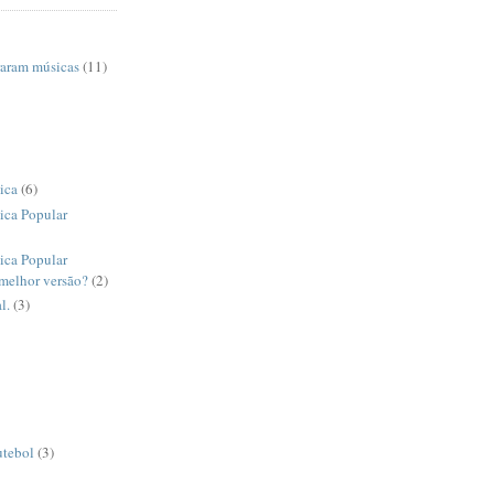
raram músicas
(11)
ica
(6)
ica Popular
ica Popular
 melhor versão?
(2)
l.
(3)
utebol
(3)