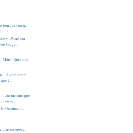
o tem cada uma...-
a pa...
deiro -Forró em
Vou Garga...
o - Mário Quintana.
ão – A verdadeira
 que é...
on. Um menino que
 a enve...
 Os Meninos de
e marcou época -