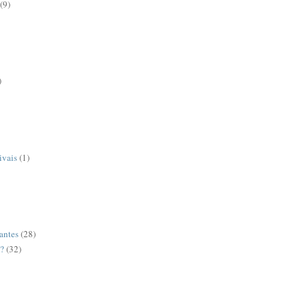
(9)
)
ivais
(1)
antes
(28)
o?
(32)