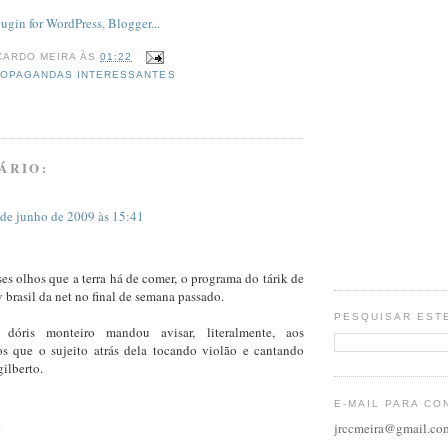
CARDO MEIRA
ÀS
01:22
OPAGANDAS INTERESSANTES
ÁRIO:
 de junho de 2009 às 15:41
ses olhos que a terra há de comer, o programa do tárik de
v brasil da net no final de semana passado.
PESQUISAR EST
 dóris monteiro mandou avisar, literalmente, aos
os que o sujeito atrás dela tocando violão e cantando
gilberto.
E-MAIL PARA CO
jrccmeira@gmail.co