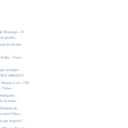
 de Domingo - O
em guarda...
nal de Gestão
 Folha - Virou
ado inchado -
VACCAREZZA*
e Nonato Luis - CD
- Vídeo
barrigada -
e de ficha...
 Perfume de
or una Cabez...
ia me respeite!
a Música Popular-