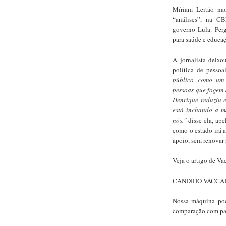
Míriam Leitão nã
“análises”, na CB
governo Lula. Perg
para saúde e educa
A jornalista deixo
política de pess
público como um 
pessoas que fogem 
Henrique reduziu 
está inchando a m
nós."
disse ela, ape
como o estado irá a
apoio, sem renovar 
Veja o artigo de Va
CÂNDIDO VACCA
Nossa máquina pod
comparação com paí