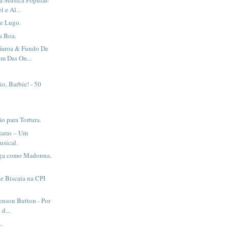
l e Al...
de Lugo.
a Boa.
Garoa & Fundo De
em Das On...
io, Barbie! - 50
o para Tortura.
jaras – Um
sical.
aga como Madonna.
e Biscaia na CPI
Jenson Button - Por
 d...
.