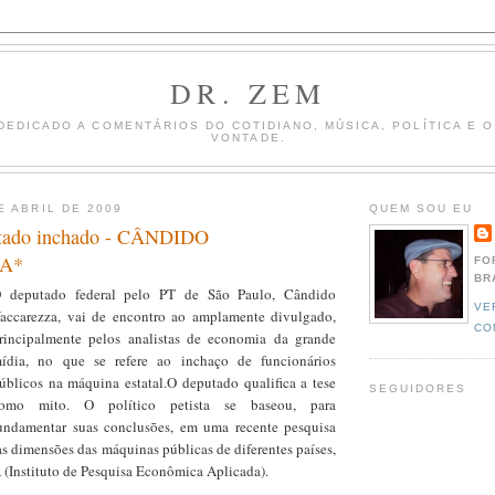
DR. ZEM
DEDICADO A COMENTÁRIOS DO COTIDIANO, MÚSICA, POLÍTICA E 
VONTADE.
E ABRIL DE 2009
QUEM SOU EU
stado inchado - CÂNDIDO
A*
FO
BR
 deputado federal pelo PT de São Paulo, Cândido
VE
accarezza, vai de encontro ao amplamente divulgado,
CO
rincipalmente pelos analistas de economia da grande
ídia, no que se refere ao inchaço de funcionários
úblicos na máquina estatal.O deputado qualifica a tese
SEGUIDORES
omo mito. O político petista se baseou, para
undamentar suas conclusões, em uma recente pesquisa
s dimensões das máquinas públicas de diferentes países,
 (Instituto de Pesquisa Econômica Aplicada).