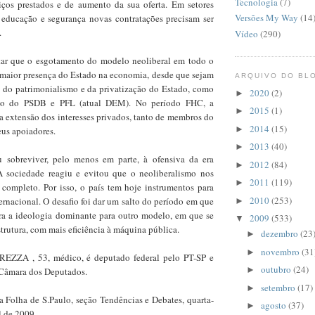
Tecnologia
(7)
viços prestados e de aumento da sua oferta. Em setores
Versões My Way
(14
 educação e segurança novas contratações precisam ser
.
Vídeo
(290)
ltar que o esgotamento do modelo neoliberal em todo o
aior presença do Estado na economia, desde que sejam
ARQUIVO DO BL
as do patrimonialismo e da privatização do Estado, como
2020
(2)
►
no do PSDB e PFL (atual DEM). No período FHC, a
2015
(1)
►
a extensão dos interesses privados, tanto de membros do
2014
(15)
►
us apoiadores.
2013
(40)
►
u sobreviver, pelo menos em parte, à ofensiva da era
2012
(84)
►
A sociedade reagiu e evitou que o neoliberalismo nos
2011
(119)
►
e completo. Por isso, o país tem hoje instrumentos para
2010
(253)
nternacional. O desafio foi dar um salto do período em que
►
a a ideologia dominante para outro modelo, em que se
2009
(533)
▼
strutura, com mais eficiência à máquina pública.
dezembro
(23
►
novembro
(31
►
ZA , 53, médico, é deputado federal pelo PT-SP e
outubro
(24)
►
a Câmara dos Deputados.
setembro
(17)
►
a Folha de S.Paulo, seção Tendências e Debates, quarta-
agosto
(37)
►
il de 2009.