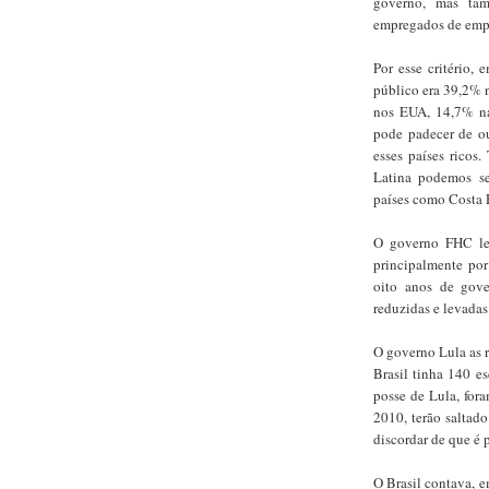
governo, mas tam
empregados de empr
Por esse critério,
público era 39,2% 
nos EUA, 14,7% na
pode padecer de o
esses países ricos
Latina podemos se
países como Costa R
O governo FHC lev
principalmente por
oito anos de gove
reduzidas e levada
O governo Lula as r
Brasil tinha 140 es
posse de Lula, fora
2010, terão salta
discordar de que é p
O Brasil contava, e