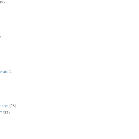
(9)
)
ivais
(1)
antes
(28)
o?
(32)