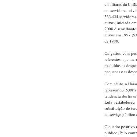
e militares da Uni
os servidores civ
533.434 servidores.
ativos, iniciada e
2008 é semelhante 
ativos em 1997 (53
de 1988.
Os gastos com pes
referentes apenas 
excluídas as despes
pequenas e as desp
Com efeito, a Uniã
representou 5,08
tendência declinant
Lula restabeleceu
substituição de terc
ao serviço público 
O quadro positivo 
público. Pelo cont