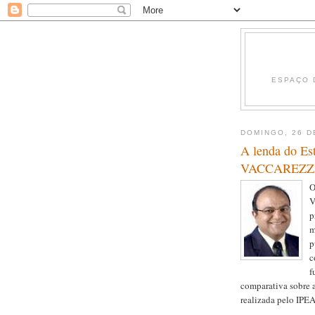
ESPAÇO 
DOMINGO, 26 D
A lenda do E
VACCAREZZ
O
V
p
m
p
c
f
comparativa sobre a
realizada pelo IPEA