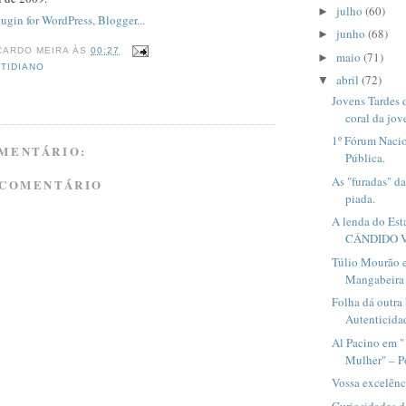
julho
(60)
►
junho
(68)
►
CARDO MEIRA
ÀS
00:27
maio
(71)
►
TIDIANO
abril
(72)
▼
Jovens Tardes
coral da jov
1º Fórum Nacio
MENTÁRIO:
Pública.
As "furadas" da
 COMENTÁRIO
piada.
A lenda do Est
CÂNDIDO 
Túlio Mourão 
Mangabeira 
Folha dá outra 
Autenticidad
Al Pacino em "
Mulher" – P
Vossa excelênc
Curiosidades d