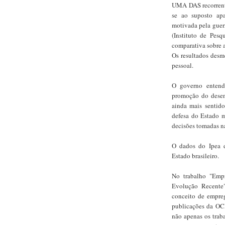
UMA DAS recorrente
se ao suposto ap
motivada pela guerr
(Instituto de Pes
comparativa sobre a
Os resultados desm
pessoal.
O governo entend
promoção do desen
ainda mais sentid
defesa do Estado m
decisões tomadas n
O dados do Ipea 
Estado brasileiro.
No trabalho "Empr
Evolução Recente"
conceito de empre
publicações da OCD
não apenas os traba