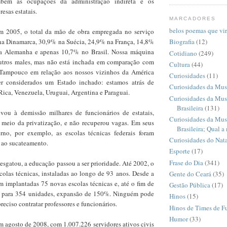
bém as ocupações da administração indireta e os
esas estatais.
MARCADORES
belos poemas que vi
 em 2005, o total da mão de obra empregada no serviço
na Dinamarca, 30,9% na Suécia, 24,9% na França, 14,8%
Biografia
(12)
 Alemanha e apenas 10,7% no Brasil. Nossa máquina
Cotidiano
(249)
utros males, mas não está inchada em comparação com
Cultura
(44)
. Tampouco em relação aos nossos vizinhos da América
Curiosidades
(11)
r considerados um Estado inchado: estamos atrás de
Curiosidades da Mus
ica, Venezuela, Uruguai, Argentina e Paraguai.
Curiosidades da Mus
Brasileira
(131)
ou à demissão milhares de funcionários de estatais,
Curiosidades da Mus
 meio da privatização, e não recuperou vagas. Em seus
Brasileira; Qual a
rno, por exemplo, as escolas técnicas federais foram
Curiosidades do Nata
s ao sucateamento.
Esporte
(17)
Frase do Dia
(341)
esgatou, a educação passou a ser prioridade. Até 2002, o
colas técnicas, instaladas ao longo de 93 anos. Desde a
Gente do Ceará
(35)
m implantadas 75 novas escolas técnicas e, até o fim de
Gestão Pública
(17)
do para 354 unidades, expansão de 150%. Ninguém pode
Hinos
(15)
reciso contratar professores e funcionários.
Hinos de Times de F
Humor
(33)
m agosto de 2008, com 1.007.226 servidores ativos civis