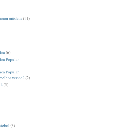
raram músicas
(11)
ica
(6)
ica Popular
ica Popular
 melhor versão?
(2)
l.
(3)
utebol
(3)