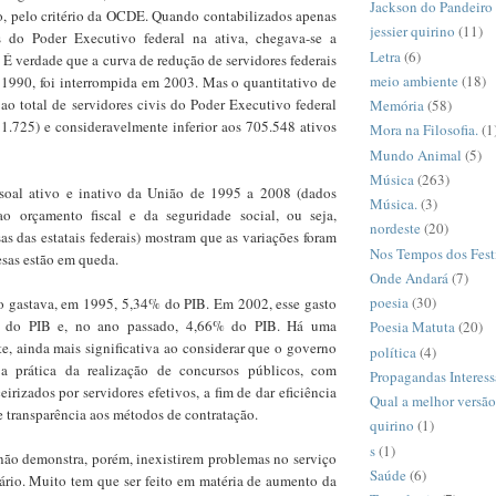
Jackson do Pandeiro
ão, pelo critério da OCDE. Quando contabilizados apenas
jessier quirino
(11)
is do Poder Executivo federal na ativa, chegava-se a
Letra
(6)
 É verdade que a curva de redução de servidores federais
meio ambiente
(18)
m 1990, foi interrompida em 2003. Mas o quantitativo de
ao total de servidores civis do Poder Executivo federal
Memória
(58)
1.725) e consideravelmente inferior aos 705.548 ativos
Mora na Filosofia.
(1
Mundo Animal
(5)
Música
(263)
soal ativo e inativo da União de 1995 a 2008 (dados
Música.
(3)
ao orçamento fiscal e da seguridade social, ou seja,
nordeste
(20)
as das estatais federais) mostram que as variações foram
Nos Tempos dos Fest
esas estão em queda.
Onde Andará
(7)
poesia
(30)
o gastava, em 1995, 5,34% do PIB. Em 2002, esse gasto
% do PIB e, no ano passado, 4,66% do PIB. Há uma
Poesia Matuta
(20)
e, ainda mais significativa ao considerar que o governo
política
(4)
 a prática da realização de concursos públicos, com
Propagandas Interess
eirizados por servidores efetivos, a fim de dar eficiência
Qual a melhor versã
e transparência aos métodos de contratação.
quirino
(1)
s
(1)
não demonstra, porém, inexistirem problemas no serviço
Saúde
(6)
rário. Muito tem que ser feito em matéria de aumento da