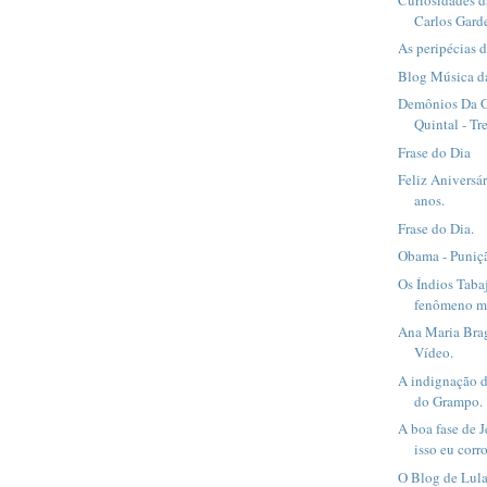
Carlos Garde
As peripécias 
Blog Música d
Demônios Da 
Quintal - Tr
Frase do Dia
Feliz Aniversár
anos.
Frase do Dia.
Obama - Puniçã
Os Índios Taba
fenômeno mu
Ana Maria Br
Vídeo.
A indignação d
do Grampo.
A boa fase de 
isso eu corro
O Blog de Lula