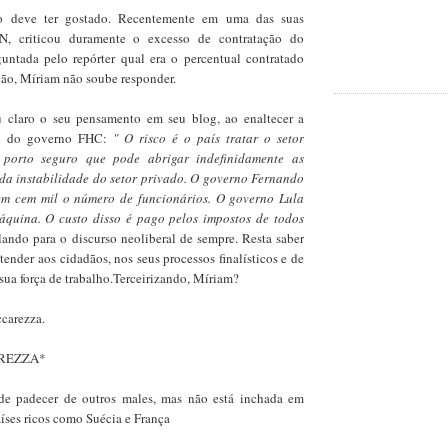
o deve ter gostado. Recentemente em uma das suas
N, criticou duramente o excesso de contratação do
untada pelo repórter qual era o percentual contratado
ção, Míriam não soube responder.
u claro o seu pensamento em seu blog, ao enaltecer a
oal do governo FHC:
" O risco é o país tratar o setor
porto seguro que pode abrigar indefinidamente as
da instabilidade do setor privado. O governo Fernando
em cem mil o número de funcionários. O governo Lula
áquina. O custo disso é pago pelos impostos de todos
lando para o discurso neoliberal de sempre. Resta saber
tender aos cidadãos, nos seus processos finalísticos e de
sua força de trabalho.Terceirizando, Míriam?
ccarezza.
REZZA*
e padecer de outros males, mas não está inchada em
ses ricos como Suécia e França