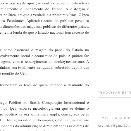
s acusações da oposição contra o governo Lula refere-
arelhamento e inchamento do Estado. A distorção é
a política, em que a verdade é a primeira vítima. O Ipea
quisa Econômica Aplicada) acaba de publicar pesquisa
s dimensões das máquinas públicas de diferentes países.
entem a lenda de que o Estado nacional tem excesso de
e como essencial o resgate do papel do Estado na
volvimento social e econômico do país. A prática faz
o agora, com o ressurgimento do neokeynesianismo. A
ínimo soa totalmente antiquada, sobretudo depois das
a reunião do G20.
desmontam as teses de quem defende o desmonte do
PESQUISAR EST
ego Público no Brasil: Comparação Internacional e
, do Ipea, usou-se metodologia em que se define o
go público na sua forma mais ampla, consagrada pelas
E-MAIL PARA CO
E. Isto é, no estoque do emprego público, incluem-se
jrccmeira@gmail.co
lhadores da administração direta em todas as esferas de