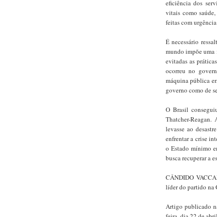
eficiência dos ser
vitais como saúde,
feitas com urgência
É necessário ressa
mundo impõe uma m
evitadas as prátic
ocorreu no gover
máquina pública er
governo como de se
O Brasil consegui
Thatcher-Reagan. 
levasse ao desastr
enfrentar a crise i
o Estado mínimo er
busca recuperar a e
CÂNDIDO VACCAREZ
líder do partido n
Artigo publicado n
feira, dia 22 de abr