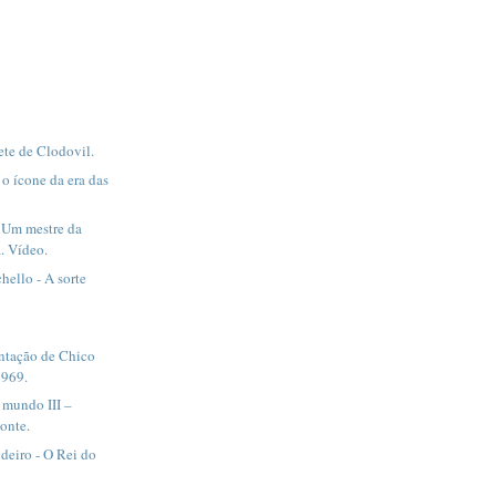
ete de Clodovil.
 o ícone da era das
- Um mestre da
a. Vídeo.
hello - A sorte
ntação de Chico
1969.
 mundo III –
onte.
deiro - O Rei do