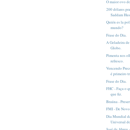
O maior ovo d
200 dólares pr
Saddam Hus
Quién es la pol
mundo?
Frase do Dia.
A Geladeira de
Globo.
Pimenta nos ol
refresco.
Vencendo Preco
é primeiro tr
Frase do Dia.
FHC - Faça o q
que fiz.
Braúna - Preser
FMI - De Novo
Dia Mundial d
Universal dos
José de Abreu 