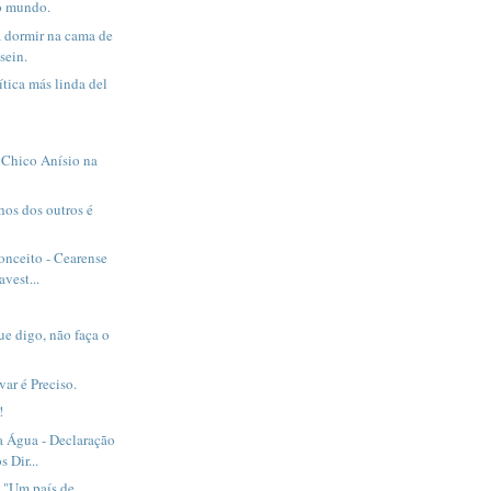
o mundo.
a dormir na cama de
sein.
ítica más linda del
 Chico Anísio na
hos dos outros é
nceito - Cearense
avest...
ue digo, não faça o
var é Preciso.
!
a Água - Declaração
 Dir...
- "Um país de