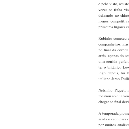
e pelo visto, resi
vezes se tinha v
deixando no chinel
menos competitiv
primeiros lugares e
Rubinho cometeu al
companheiros, mas a
no final da corrid
atrás, apenas do s
uma corrida perfei
ter o britânico Le
logo depois, foi b
italiano Jarno Trull
Nelsinho Piquet, 
mostrou ao que veio
chegar ao final dev
A temporada promet
ainda é cedo para 
por muitos analist