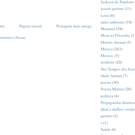
Jackson do Pandeiro
jessier quirino
(11)
Letra
(6)
meio ambiente
(18)
nte
Página inicial
Postagem mais antiga
Memória
(58)
Mora na Filosofia.
(1
entários (Atom)
Mundo Animal
(5)
Música
(263)
Música.
(3)
nordeste
(20)
Nos Tempos dos Fest
Onde Andará
(7)
poesia
(30)
Poesia Matuta
(20)
política
(4)
Propagandas Interess
Qual a melhor versã
quirino
(1)
s
(1)
Saúde
(6)