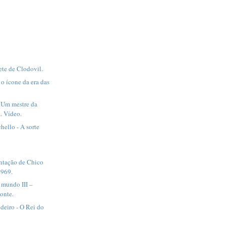
ete de Clodovil.
 o ícone da era das
- Um mestre da
a. Vídeo.
hello - A sorte
ntação de Chico
1969.
 mundo III –
onte.
deiro - O Rei do