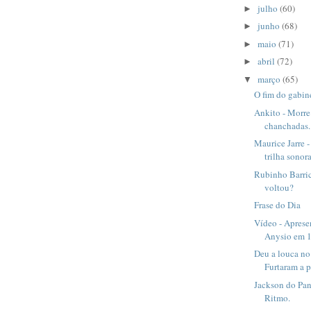
julho
(60)
►
junho
(68)
►
maio
(71)
►
abril
(72)
►
março
(65)
▼
O fim do gabin
Ankito - Morre
chanchadas.
Maurice Jarre 
trilha sonor
Rubinho Barric
voltou?
Frase do Dia
Vídeo - Aprese
Anysio em 
Deu a louca no
Furtaram a p
Jackson do Pan
Ritmo.