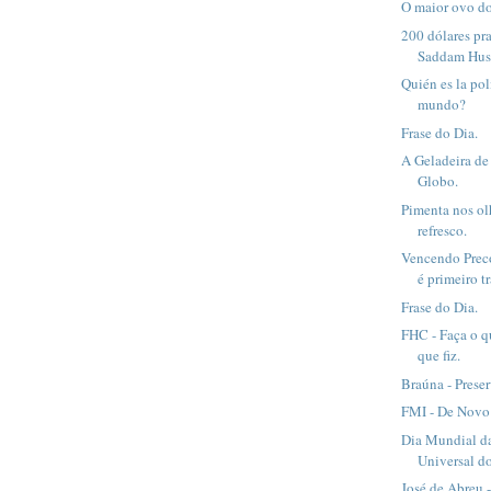
O maior ovo d
200 dólares pr
Saddam Hus
Quién es la pol
mundo?
Frase do Dia.
A Geladeira de
Globo.
Pimenta nos ol
refresco.
Vencendo Preco
é primeiro tr
Frase do Dia.
FHC - Faça o q
que fiz.
Braúna - Preser
FMI - De Novo
Dia Mundial d
Universal dos
José de Abreu 