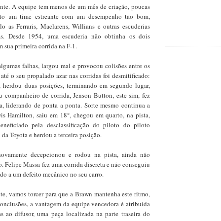
stente. A equipe tem menos de um mês de criação, poucas
isto um time estreante com um desempenho tão bom,
o as Ferraris, Maclarens, Willians e outras escuderias
as. Desde 1954, uma escuderia não obtinha os dois
m sua primeira corrida na F-1.
gumas falhas, largou mal e provocou colisões entre os
té o seu propalado azar nas corridas foi desmitificado:
a, herdou duas posições, terminando em segundo lugar,
eu companheiro de corrida, Jenson Button, este sim, fez
ta, liderando de ponta a ponta. Sorte mesmo continua a
wis Hamilton, saiu em 18°, chegou em quarto, na pista,
eneficiado pela desclassificação do piloto do piloto
i da Toyota e herdou a terceira posição.
novamente decepcionou e rodou na pista, ainda não
. Felipe Massa fez uma corrida discreta e não conseguiu
ido a um defeito mecânico no seu carro.
e, vamos torcer para que a Brawn mantenha este ritmo,
conclusões, a vantagem da equipe vencedora é atribuída
as ao difusor, uma peça localizada na parte traseira do