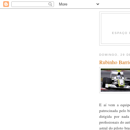
ESPAÇO 
DOMINGO, 29 D
Rubinho Barric
E aí vem a equipe
patrocinada pelo b
dirigida por nad
profissionais do a
astral do piloto br