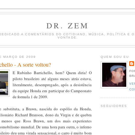
DR. ZEM
DEDICADO A COMENTÁRIOS DO COTIDIANO, MÚSICA, POLÍTICA E 
VONTADE.
E MARÇO DE 2009
QUEM SOU EU
hello - A sorte voltou?
FO
E Rubinho Barrichello, hem? Quem diria! O
BR
piloto brasileiro até alguns meses atrás estava,
VE
literalmente, desempregado, após a desistência
CO
da equipe Honda em participar do Campeonato
de formula 1 de 2009.
SEGUIDORES
 substituta, a Brawn, nascida do espólio da Honda,
ilionário Richard Branson, dono da Virgin e de quebra
a menos que Ross Brawn, um dos mais experientes
utomobilismo mundial. De uma hora para outra, o inferno
asileiro deu uma virada sensacional, o carro é muito bom