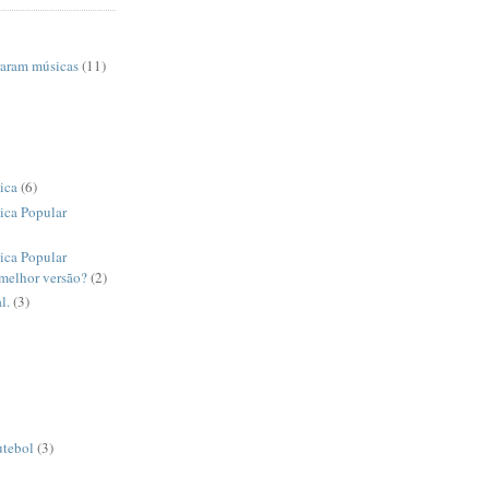
raram músicas
(11)
ica
(6)
ica Popular
ica Popular
 melhor versão?
(2)
l.
(3)
utebol
(3)