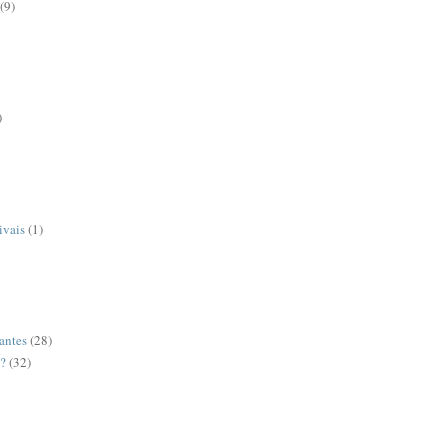
(9)
)
ivais
(1)
antes
(28)
o?
(32)