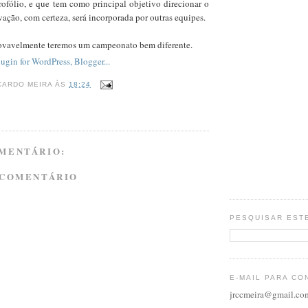
rofólio, e que tem como principal objetivo direcionar o
ovação, com certeza, será incorporada por outras equipes.
ovavelmente teremos um campeonato bem diferente.
CARDO MEIRA
ÀS
18:24
MENTÁRIO:
 COMENTÁRIO
PESQUISAR EST
E-MAIL PARA CO
jrccmeira@gmail.co